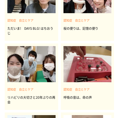
認知症 自立とケア
認知症 自立とケア
ただいま! DAYS BLG! はちおう
桜の便りは、記憶の便り
じ
認知症 自立とケア
認知症 自立とケア
リハビリの大切さと20年ぶりの再
呼吸の音は、命の声
会