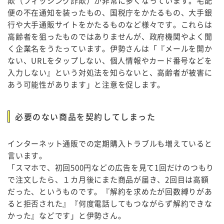
欺（フィッシング詐欺）が非常に多くなっています。宅配
便の不在通知を装ったもの、国税庁をかたるもの、大手銀
行や大手通販サイトをかたるものなど様々です。これらは
高齢者を狙ったものではありませんが、政府機関やよく聞
く企業名をうたっています。伊勢さんは「『メールを開か
ない、URLをタップしない、個人情報やカード番号などを
入力しない』という対処法を知らないと、高齢者が被害に
あう可能性があります」と注意を促します。
必要のない商品を契約してしまった
インターネット通販での定期購入トラブルも増えていると
言います。
「スマホで、初回500円などの広告を見て1回だけのつもり
で注文したら、１カ月後にまた商品が届き、2回目は高額
だった、というものです。『解約を求めたが回数縛りがあ
ると拒否された』『何度電話してもつながらず解約できな
かった』などです」と伊勢さん。