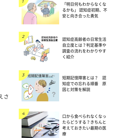
「明日何もわからなくな
るかも」 認知症初期、不
安と向き合った勇気
認知症高齢者の日常生活
自立度とは？判定基準や
調査の流れをわかりやす
く紹介
短期記憶障害とは？ 認
知症での忘れる順番 原
因と対策を解説
えさ
口から食べられなくなっ
たらどうする？きちんと
考えておきたい最期の医
療