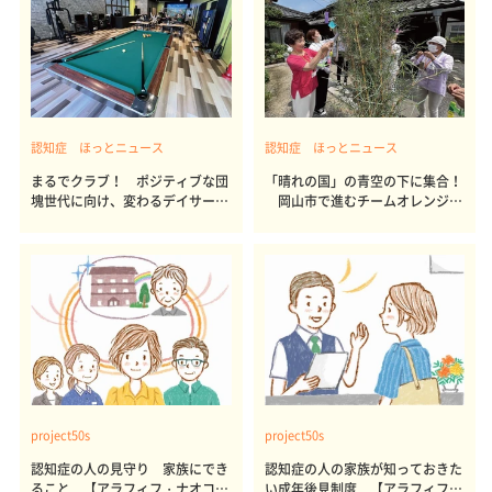
認知症 ほっとニュース
認知症 ほっとニュース
まるでクラブ！ ポジティブな団
「晴れの国」の青空の下に集合！
塊世代に向け、変わるデイサービ
岡山市で進むチームオレンジの
ス
活動
project50s
project50s
認知症の人の見守り 家族にでき
認知症の人の家族が知っておきた
ること 【アラフィフ・ナオコさ
い成年後見制度 【アラフィフ・