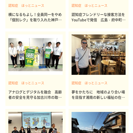
認知症 ほっとニュース
認知症 ほっとニュース
横になるもよし！全員同一をやめ
認知症フレンドリーな接客方法を
「個別レク」を取り入れた神戸の
YouTubeで発信 広島・府中町の
デイ
商人の会
認知症 ほっとニュース
認知症 ほっとニュース
アナログとデジタルを融合 高齢
夢をかたちに 地域のより合い場
者の安全を見守る加古川市の取り
を目指す湘南の新しい福祉の在り
組み
方