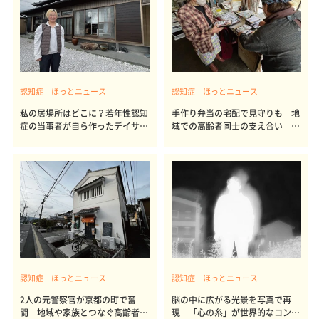
認知症 ほっとニュース
認知症 ほっとニュース
私の居場所はどこに？若年性認知
手作り弁当の宅配で見守りも 地
症の当事者が自ら作ったデイサー
域での高齢者同士の支え合い 新
ビス
潟県阿賀町
認知症 ほっとニュース
認知症 ほっとニュース
2人の元警察官が京都の町で奮
脳の中に広がる光景を写真で再
闘 地域や家族とつなぐ高齢者の
現 「心の糸」が世界的なコンテ