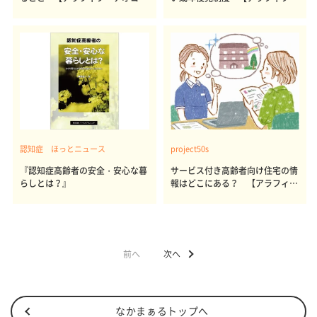
んのあるある日記～伯母さんが認
ナオコさんのあるある日記～伯母
知症編（14）】
さんが認知症編（13）】
認知症 ほっとニュース
project50s
『認知症高齢者の安全・安心な暮
サービス付き高齢者向け住宅の情
らしとは？』
報はどこにある？ 【アラフィ
フ・ナオコさんのあるある日記～
伯母さんが認知症編（11）】
前へ
次へ
なかまぁるトップへ