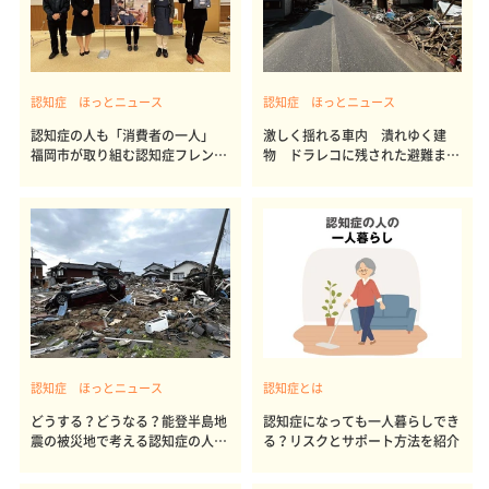
認知症 ほっとニュース
認知症 ほっとニュース
認知症の人も「消費者の一人」
激しく揺れる車内 潰れゆく建
福岡市が取り組む認知症フレンド
物 ドラレコに残された避難まで
リーシティ
の4分間
認知症 ほっとニュース
認知症とは
どうする？どうなる？能登半島地
認知症になっても一人暮らしでき
震の被災地で考える認知症の人の
る？リスクとサポート方法を紹介
避難と支援