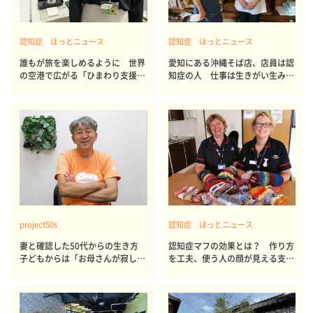
認知症 ほっとニュース
認知症 ほっとニュース
誰もが旅を楽しめるように 世界
愛知にある沖縄そば店、店員は認
の空港で広がる「ひまわり支援ス
知症の人 仕事は生きがい生み出
トラップ」
すスイッチ
project50s
認知症 ほっとニュース
妻と確認した50代からの生き方
認知症マフの効果とは？ 作り方
子どもからは「お母さんが寂しが
を工夫、使う人の顔が見える支援
るから先は駄目」 古屋聡医師の
の輪
「私のproject50s」