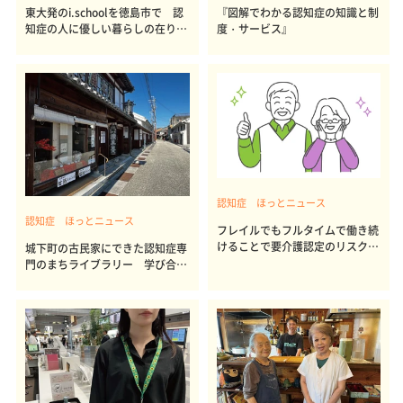
東大発のi.schoolを徳島市で 認
『図解でわかる認知症の知識と制
知症の人に優しい暮らしの在り方
度・サービス』
を探る
認知症 ほっとニュース
認知症 ほっとニュース
フレイルでもフルタイムで働き続
けることで要介護認定のリスクを
城下町の古民家にできた認知症専
抑制 3.6年間追跡調査で判明
門のまちライブラリー 学び合い
の場にも