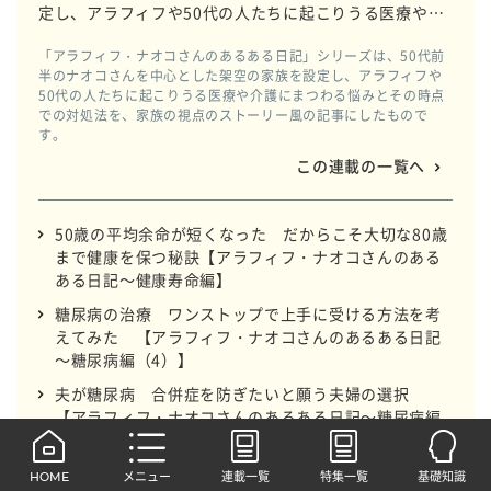
定し、アラフィフや50代の人たちに起こりうる医療や介
護にまつわる悩みとその時点での対処法を、家族の視点
「アラフィフ・ナオコさんのあるある日記」シリーズは、50代前
のストーリー風の記事にしたものです。
半のナオコさんを中心とした架空の家族を設定し、アラフィフや
50代の人たちに起こりうる医療や介護にまつわる悩みとその時点
での対処法を、家族の視点のストーリー風の記事にしたもので
す。
この連載の一覧へ
50歳の平均余命が短くなった だからこそ大切な80歳
まで健康を保つ秘訣【アラフィフ・ナオコさんのある
ある日記～健康寿命編】
糖尿病の治療 ワンストップで上手に受ける方法を考
えてみた 【アラフィフ・ナオコさんのあるある日記
～糖尿病編（4）】
夫が糖尿病 合併症を防ぎたいと願う夫婦の選択
【アラフィフ・ナオコさんのあるある日記～糖尿病編
（3）】
HOME
メニュー
連載一覧
特集一覧
基礎知識