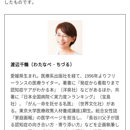
したものです。
渡辺千鶴（わたなべ・ちづる）
愛媛県生まれ。医療系出版社を経て、1996年よりフリ
ーランスの医療ライター。著書に『発症から看取りまで
認知症ケアがわかる本』（洋泉社）などがあるほか、共
著に『日本全国病院＜実力度＞ランキング』（宝島
社）、『がん―命を託せる名医』（世界文化社）があ
る。東京大学医療政策人材養成講座1期生。総合女性誌
『家庭画報』の医学ページを担当し、『長谷川父子が語
る認知症の向き合い方・寄り添い方』などを企画執筆し