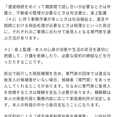
「遺産相続をめぐって親族間で話し合いが必要なときは弁
護士、不動産の管理が必要なときは司法書士、身上監護
（＊1）に伴う事務作業が多いときは社会福祉士、遺言や
相続における税金処理が必要なときは税理士といった具合
に、それぞれのご事情に合わせて後見人となる専門家を選
ぶ方法があります」
＊1：身上監護…本人の心身の状態や生活の状況を適切に
把握して、介護を依頼したり、必要な契約の締結などを行
ったりすることです。
前出で紹介した相談機関を含め、専門家の団体では適当な
後見人の候補者がいない場合、候補者（専門家）をあっせ
んしてくれるところがあります。ちなみに専門家に後見人
を依頼するときは報酬を支払う必要があります。報酬額は
本人の資産内容と職務内容に応じて家庭裁判所が決定しま
す。本人の財産の中から毎月支払うことになります。
市区町村による「成年後見制度利用支援事業」、公益社団