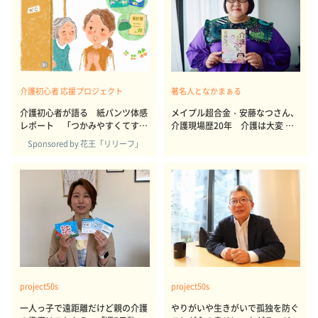
介護初心者 応援プロジェクト
著名人となかまぁる
介護初心者が語る 紙パンツ体感
メイプル超合金・安藤なつさん、
レポート 「つかみやすくてすっ
介護現場歴20年 介護は大変 で
と上げ下げしやすい」「尿とりパ
も楽しさも伝えたい 著書『介護
Sponsored by 花王「リリーフ」
ッド利用で紙パンツ交換頻度が減
現場歴20年。』（主婦と生活社）
って経済的に助かった」
を出版
project50s
project50s
一人っ子で遠距離だけど親の介護
やりがいや生きがいで孤独を防ぐ