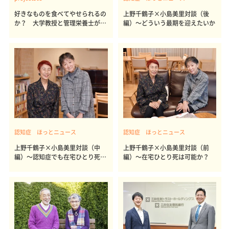
好きなものを食べてやせられるの
上野千鶴子×小島美里対談（後
か？ 大学教授と管理栄養士が出
編）～どういう最期を迎えたいか
した結論～その1～
認知症 ほっとニュース
認知症 ほっとニュース
上野千鶴子×小島美里対談（中
上野千鶴子×小島美里対談（前
編）～認知症でも在宅ひとり死は
編）～在宅ひとり死は可能か？
可能か？