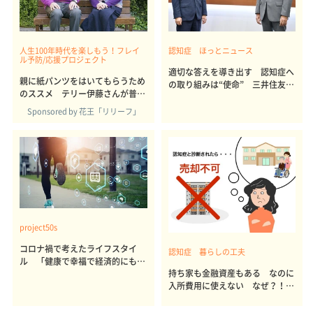
人生100年時代を楽しもう！フレイ
認知症 ほっとニュース
ル予防/応援プロジェクト
適切な答えを導き出す 認知症へ
親に紙パンツをはいてもらうため
の取り組みは“使命” 三井住友信
のススメ テリー伊藤さんが普段
託銀行
使いする「まるで下着」 YouTu
Sponsored by 花王「リリーフ」
berおばあちゃんも納得
project50s
コロナ禍で考えたライフスタイ
認知症 暮らしの工夫
ル 「健康で幸福で経済的にも豊
持ち家も金融資産もある なのに
かでいるためにどうすればいいの
入所費用に使えない なぜ？！
か」
FPが解説