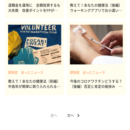
退職金を運用に 全額投資するも
教えて！あなたの健康法（後編）
大失敗 改善ポイントをFPが解
ウォーキングアプリでお小遣いゲ
説
ットも
認知症 ほっとニュース
認知症 ほっとニュース
教えて！あなたの健康法（前編）
今後のコロナワクチンどうする？
中高年が簡単に取り入れられる工
（後編）否定と肯定の板挟み 後
夫とは
遺症も
前へ
次へ