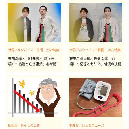
世界アルツハイマー月間 2022特集
世界アルツハイマー月間 2022特集
菅田将暉×川村元気 対談（後
菅田将暉×川村元気 対談（前
編）～結婚と亡き祖父、心が動く
編）～記憶とセリフ、俳優の技術
もの
認知症 暮らしの工夫
認知症 ほっとニュース