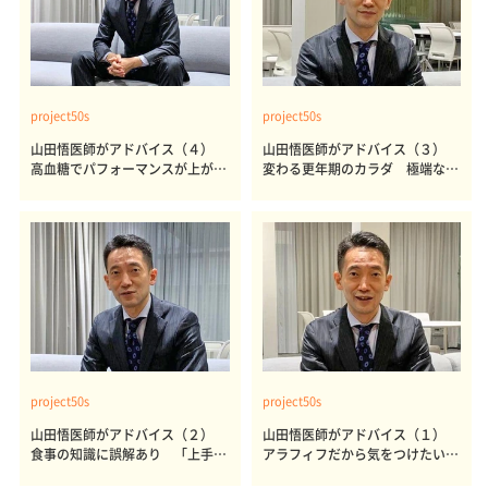
project50s
project50s
山田悟医師がアドバイス（４）
山田悟医師がアドバイス（３）
高血糖でパフォーマンスが上がる
変わる更年期のカラダ 極端なラ
か 日本人に多い血糖異常
イフスタイルはNG
project50s
project50s
山田悟医師がアドバイス（２）
山田悟医師がアドバイス（１）
食事の知識に誤解あり 「上手な
アラフィフだから気をつけたい
不摂生」のすすめ
誤った糖質制限