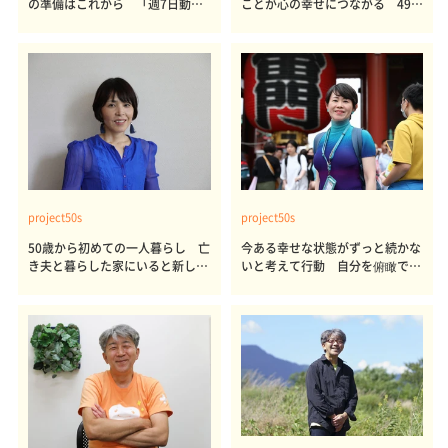
の準備はこれから 「週7日動
ことが心の幸せにつながる 49歳
く」ライフスタイル インクルー
で官庁から民間へ転職 これから
シブ社会を実現したい 高橋真さ
の家族のかたち 三宅邦明さんの
んの「私のproject50s」
「私のproject50s」
project50s
project50s
50歳から初めての一人暮らし 亡
今ある幸せな状態がずっと続かな
き夫と暮らした家にいると新しい
いと考えて行動 自分を俯瞰でき
道に踏み出せなかった 自分の生
る瞬間が大切 古屋絢子さんの
活のマネージが大切 南雲朋美さ
「私のproject50s」
んの「私のproject50s」