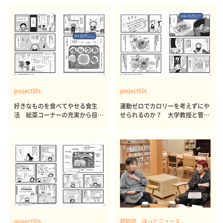
project50s
project50s
好きなものを食べてやせる食生
運動ゼロでカロリーを考えずにや
活 総菜コーナーの充実から目を
せられるのか？ 大学教授と管理
背けるべきか？ 大学教授と管理
栄養士が出した結論～その2～
栄養士が出した結論～その3～
project50s
認知症 ほっとニュース