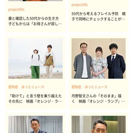
project50s
project50s
50代から考えるフレイル予防 親
妻と確認した50代からの生き方
子で同時にチェックすることが私
子どもからは「お母さんが寂しが
のセカンドライフを豊かにする
るから先は駄目」 古屋聡医師の
「私のproject50s」
認知症 ほっとニュース
認知症 ほっとニュース
「助けて」と言う壁を乗り越えた
丹野智文さんの「そのまま」描
その先に 映画『オレンジ・ラン
く 映画『オレンジ・ランプ』鼎
プ』鼎談・後編
談・前編