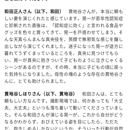
和田正人さん（以下、和田）
貫地谷さんが、本当に頼も
しい妻を演じくれたと感じています。晃一が若年性認知症
と診断された直後は、「認知症に効く」と言われる食品や
グッズを色々と買ってきて、晃一を戸惑わせてしまう。そ
んな天真らんまんな真央役を、笑顔で無邪気な感じを醸し
出しながら演じてくれました。迷子になった晃一が途方に
暮れてうずくまっているところを、真央に見つけてもら
い、晃一が真央に抱きついて子どものように泣きじゃくる
シーンがあるのですが、その時、本当に子どもの頃に戻っ
た気持ちになりました。母性の塊のような存在の貫地谷さ
んに、とても助けられました。
貫地谷しほりさん（以下、貫地谷）
和田さんは、とても
頼もしい方なんです。撮影現場では、何かあっても「大丈
夫、大丈夫」といつも落ち着いて動いてくださっていまし
た。そんな和田さんが演じる晃一が、これから自分がどう
なるかわからず、おびえている姿を目にしたら、ただた
だ、抱きしめるしかないというか、そういった行動が自然