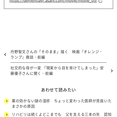
https://dementiavr.asahi.com/movie/movie_05/
丹野智文さんの「そのまま」描く 映画『オレンジ・
ランプ』鼎談・前編
社交的な母が一変 「現実から目を背けてしまった」安
藤優子さんに聞く・前編
あわせて読みたい
薬の効かない謎の湿疹 ちょっと変わった医師が見抜いた
まさかの原因
リハビリは続くよどこまでも 父を支える三本の矢 認知