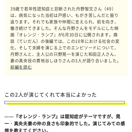
39歳で若年性認知症と診断された丹野智文さん（49）
は、病気になった当初は戸惑い、もがき苦しんだと振り
返ります。それでも家族や仲間に支えられ、前を向き、
働き続けてきました。そんな丹野さんをモデルにした映
画『オレンジ・ランプ』が6月30日に公開されます。鼎
談（ていだん）の後編では、この10年における社会の変
化、そして夫婦を演じる上でのエンピソードについて、
丹野さんと、主人公の只野晃一を演じた和田正人さん、
妻の真央役の貫地谷しほりさんの3人が語り合いました。
前編を読む
この2人が演じてくれて本当によかった
——『オレンジ・ランプ』は認知症がテーマですが、晃
一・真央夫妻の仲の良さも印象的でした。演じてみての感
想を教えてください。