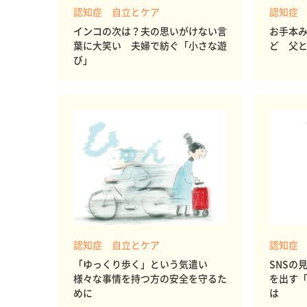
認知症 自立とケア
認知症
インコの次は？夫の思いがけない言
お手本
葉に大笑い 夫婦で紡ぐ「小さな遊
ど 父
び」
認知症 自立とケア
認知症
「ゆっくり歩く」という気遣い
SNSの
様々な事情を持つ方の安全を守るた
を出す
めに
は