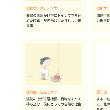
認知症 自立とケア
認知症
夫婦のお出かけ中にトイレで立ち込
問題行
めた暗雲 吹き飛ばしたうれしい出
い欲求
来事
認知症 自立とケア
認知症
湯気の上がる浴槽横に荷物をすべて
まるで
持ち込む 僕にとっての自然な理由
に、私
もの