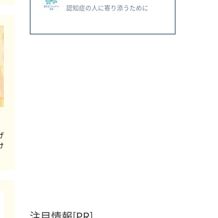
認知症の人に寄り添うために
げ
け
注目情報[PR]