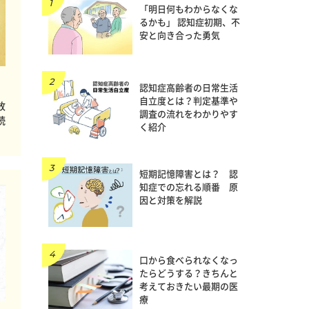
「明日何もわからなくな
るかも」 認知症初期、不
安と向き合った勇気
認知症高齢者の日常生活
自立度とは？判定基準や
放
調査の流れをわかりやす
続
く紹介
短期記憶障害とは？ 認
知症での忘れる順番 原
因と対策を解説
口から食べられなくなっ
たらどうする？きちんと
考えておきたい最期の医
療