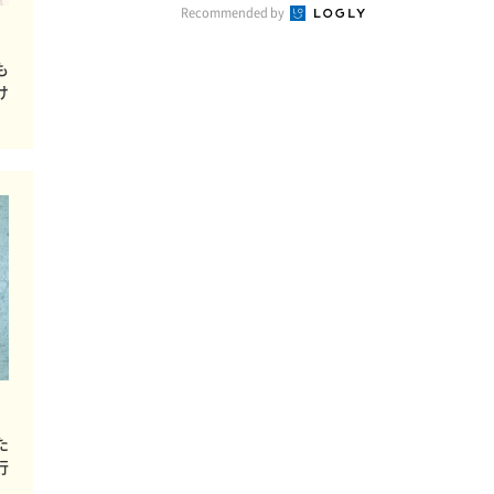
Recommended by
も
け
た
行