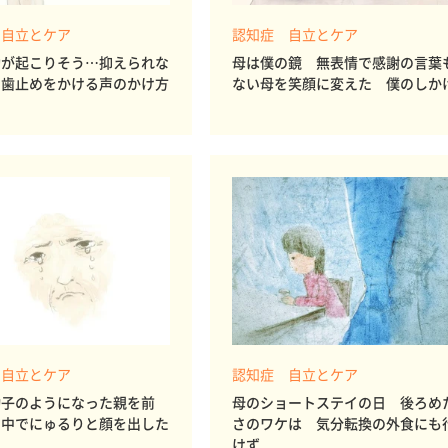
 自立とケア
認知症 自立とケア
動が起こりそう…抑えられな
母は僕の鏡 無表情で感謝の言葉
に歯止めをかける声のかけ方
ない母を笑顔に変えた 僕のしか
 自立とケア
認知症 自立とケア
幼子のようになった親を前
母のショートステイの日 後ろめ
の中でにゅるりと顔を出した
さのワケは 気分転換の外食にも
けず