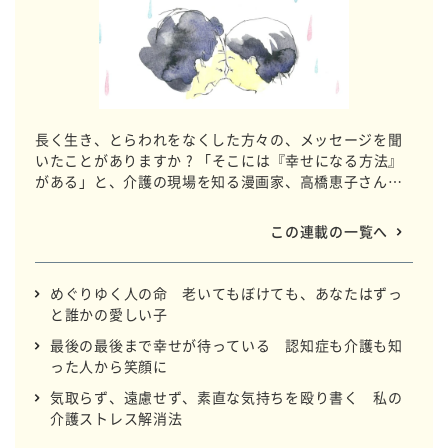
長く生き、とらわれをなくした方々の、メッセージを聞
いたことがありますか ? 「そこには『幸せになる方法』
がある」と、介護の現場を知る漫画家、高橋恵子さんは
言います。読めば、あるがままに生きるよろこびを思い
出す、そんな「介護士の絵とことば」をお送りします。
この連載の一覧へ
めぐりゆく人の命 老いてもぼけても、あなたはずっ
と誰かの愛しい子
最後の最後まで幸せが待っている 認知症も介護も知
った人から笑顔に
気取らず、遠慮せず、素直な気持ちを殴り書く 私の
介護ストレス解消法