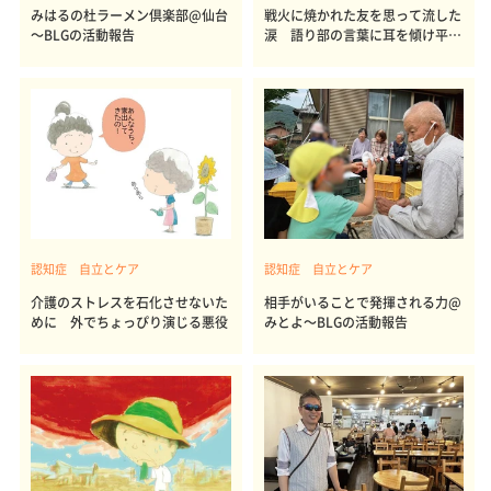
みはるの杜ラーメン倶楽部@仙台
戦火に焼かれた友を思って流した
～BLGの活動報告
涙 語り部の言葉に耳を傾け平和
を願う
認知症 自立とケア
認知症 自立とケア
介護のストレスを石化させないた
相手がいることで発揮される力@
めに 外でちょっぴり演じる悪役
みとよ～BLGの活動報告