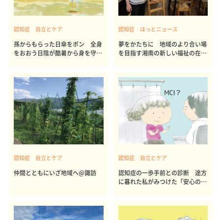
認知症 自立とケア
認知症 ほっとニュース
孫からもらった日傘をポン 全身
夢をかたちに 地域のより合い場
をおおう日陰が酷暑から身を守っ
を目指す湘南の新しい福祉の在り
てくれる
方
認知症 自立とケア
認知症 自立とケア
仲間とともにいざ地域へ@諏訪
認知症の一歩手前との診断 途方
に暮れた私がみつけた「安心の場
所」