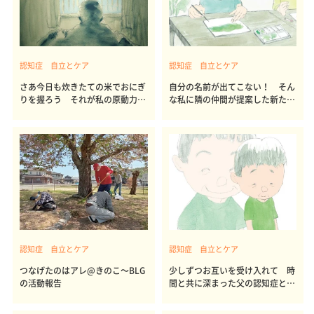
認知症 自立とケア
認知症 自立とケア
さあ今日も炊きたての米でおにぎ
自分の名前が出てこない！ そん
りを握ろう それが私の原動力に
な私に隣の仲間が提案した新たな
なる
サイン
認知症 自立とケア
認知症 自立とケア
つなげたのはアレ@きのこ～BLG
少しずつお互いを受け入れて 時
の活動報告
間と共に深まった父の認知症と親
子の絆