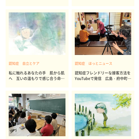
告
なの
認知症 自立とケア
認知症 ほっとニュース
私に触れるあなたの手 肌から肌
認知症フレンドリーな接客方法を
へ 互いの温もりで感じ合う命へ
YouTubeで発信 広島・府中町の
の敬意
商人の会