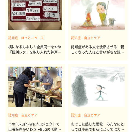
認知症 ほっとニュース
認知症 自立とケア
横になるもよし！全員同一をやめ
認知症がある人を沈黙させる 親
「個別レク」を取り入れた神戸の
しくなった人ほど言いがちな残酷
デイ
なことば
認知症 自立とケア
認知症 自立とケア
市のFukushi-Waプロジェクトで
おでこに感じた雨粒 みんなにと
出張販売@いわき～BLGの活動報
っては小雨でも私にとっては大雨