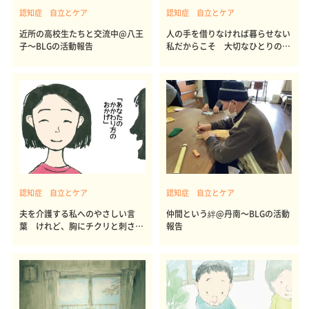
認知症 自立とケア
認知症 自立とケア
近所の高校生たちと交流中@八王
人の手を借りなければ暮らせない
子～BLGの活動報告
私だからこそ 大切なひとりの幸
せ時間
認知症 自立とケア
認知症 自立とケア
夫を介護する私へのやさしい言
仲間という絆@丹南～BLGの活動
葉 けれど、胸にチクリと刺さる
報告
理由とは