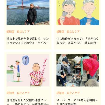
認知症 自立とケア
認知症 自立とケア
橋の上で風を全身で感じて サン
少し動作が止まっても「できなく
フランシスコでのウォークイベン
なった」は早とちり 残る能力を
ト
引き出すには
認知症 自立とケア
認知症 自立とケア
珈琲豆を介した父娘の連携プレ
スーパーウーマンKさん@町田〜
ー 「ありがとう」が介護の日々
BLGの活動報告