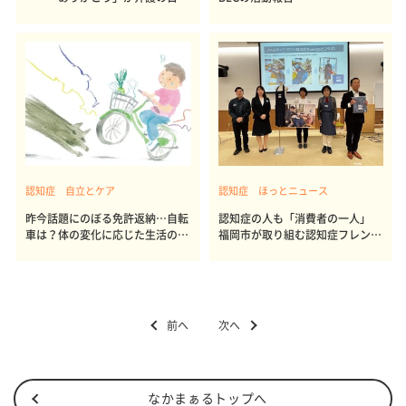
の潤滑油
認知症 自立とケア
認知症 ほっとニュース
昨今話題にのぼる免許返納…自転
認知症の人も「消費者の一人」
車は？体の変化に応じた生活のシ
福岡市が取り組む認知症フレンド
フトとは
リーシティ
前へ
次へ
なかまぁるトップへ