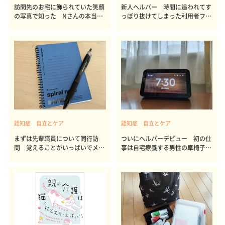
訪問先のお宅に飾られていた笑顔
新人ヘルパー 時間に追われてす
の写真で知った Nさんの本当の
っぽり抜けてしまった利用者ファ
姿
ースト
認知症 自立とケア
認知症 自立とケア
まずは先輩職員について同行訪
ついにヘルパーデビュー 初の仕
問 覚えることがいっぱいでメモ
事は自宅療養する男性の車椅子介
だらけに
助45分