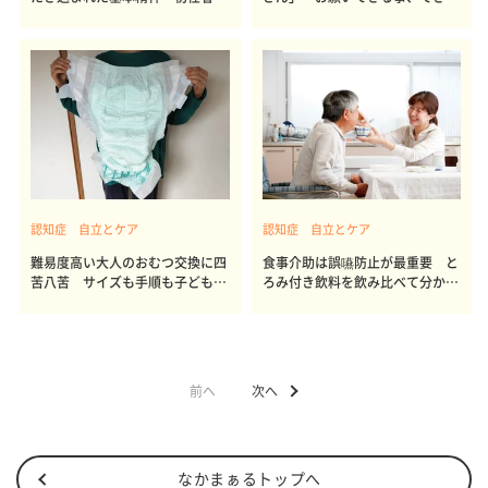
修を終了
い事
認知症 自立とケア
認知症 自立とケア
難易度高い大人のおむつ交換に四
食事介助は誤嚥防止が最重要 と
苦八苦 サイズも手順も子どもと
ろみ付き飲料を飲み比べて分かっ
は大違い
たこと
前へ
次へ
なかまぁるトップへ