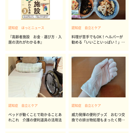
認知症 ほっとニュース
認知症 自立とケア
『高齢者施設 お金・選び方・入
料理が苦手でもOK！ヘルパーが
居の流れがわかる本』
勧める「いいこといっぱい！」の
冷凍食品
認知症 自立とケア
認知症 自立とケア
ベッドが動くことで助かることあ
威力発揮の便利グッズ おむつ交
れこれ 介護の便利道具の活用法
換での排泄物処理もまったく問題
なし