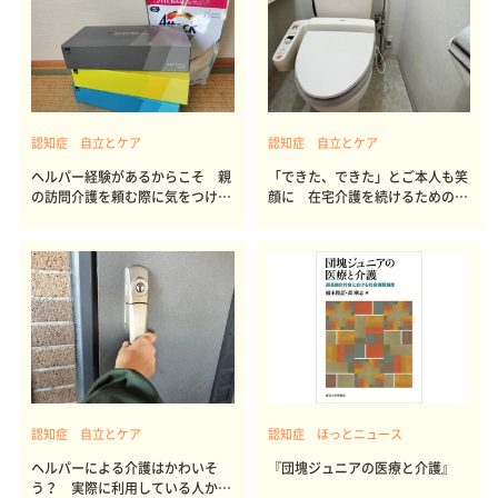
認知症 自立とケア
認知症 自立とケア
ヘルパー経験があるからこそ 親
「できた、できた」とご本人も笑
の訪問介護を頼む際に気をつけた
顔に 在宅介護を続けるための自
いこと
立支援
認知症 自立とケア
認知症 ほっとニュース
ヘルパーによる介護はかわいそ
『団塊ジュニアの医療と介護』
う？ 実際に利用している人から