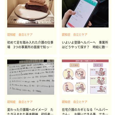
認知症 自立とケア
認知症 自立とケア
初めて足を踏み入れた介護の仕事
いよいよ登録ヘルパーへ 事業所
場 3つの事業所の面接で知った
はどうやって探す？ 時給に数百
こと
円の差も
認知症 自立とケア
認知症 自立とケア
変わった介護職へのイメージ た
在宅介護のカギとなる「ヘルパー
たき込まれた基本精神 初任者研
さん」 お願いできる事、できな