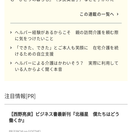
集者が、40代半ばを目前にして、副業として訪問介護の
ヘルパーを始めました。まったく畑違いの職種に飛び込
この連載の一覧へ
んで、見えてきた情景と思いをつづります。
ヘルパー経験があるからこそ 親の訪問介護を頼む際
に気をつけたいこと
「できた、できた」とご本人も笑顔に 在宅介護を続
けるための自立支援
ヘルパーによる介護はかわいそう？ 実際に利用して
いる人からよく聞く本音
注目情報[PR]
【西野亮廣】ビジネス書最新刊『北極星 僕たちはどう
働くか』
PR(FINCHI on GOETHE)