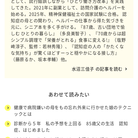
として、試行錯誤しながら「ひとり働き方改革」を実践
してきた。2021年に副業として、訪問介護のヘルパーを
始める。2025年、精神保健福祉士の国家試験に合格。 認
知症の母との関わり、ヘルパーの仕事から得た気づきを
元に、シニア本を多く手がける。『87歳、古い団地で愉
しむ ひとりの暮らし』（多良美智子）、『70歳からは超
シンプル調理で「栄養がとれる」食事に変える!』（塩野
﨑淳子、監修：若林秀隆）、『認知症の人の「かたくな
な気持ち」が驚くほどすーっと穏やかになる接し方』
（藤原るか、坂本孝輔）他。
水沼三佳子 の記事を読む
あわせて読みたい
健康で病院嫌いの母をもの忘れ外来に行かせた娘のテクニ
ックとは
診断から５年 私の予想を上回る 85歳父の生活 認知
症、はじめました