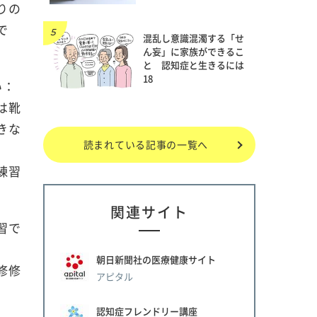
りの
で
混乱し意識混濁する「せ
ん妄」に家族ができるこ
と 認知症と生きるには
18
い：
は靴
きな
読まれている記事の一覧へ
練習
関連サイト
習で
朝日新聞社の医療健康サイト
修修
アピタル
認知症フレンドリー講座