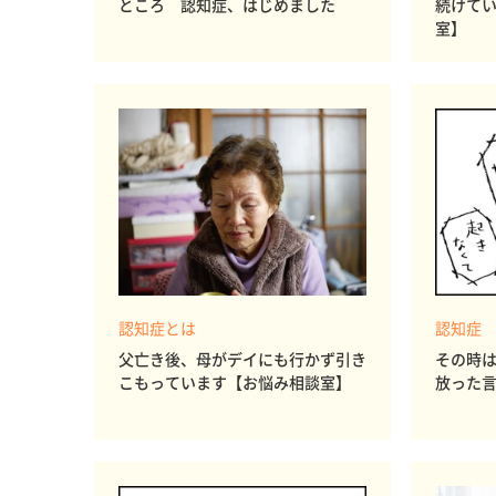
ところ 認知症、はじめました
続けて
室】
認知症とは
認知症
父亡き後、母がデイにも行かず引き
その時
こもっています【お悩み相談室】
放った