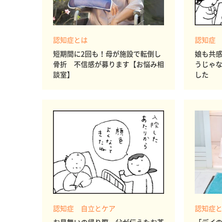
認知症とは
認知症
短期間に2回も！母が施設で転倒し
娘も共
骨折 不信感が募ります【お悩み相
うじゃ
談室】
した
認知症 自立とケア
認知症