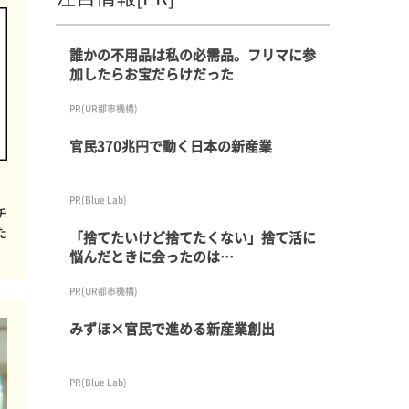
誰かの不用品は私の必需品。フリマに参
加したらお宝だらけだった
PR(UR都市機構)
官民370兆円で動く日本の新産業
PR(Blue Lab)
チ
た
「捨てたいけど捨てたくない」捨て活に
悩んだときに会ったのは…
PR(UR都市機構)
みずほ×官民で進める新産業創出
PR(Blue Lab)