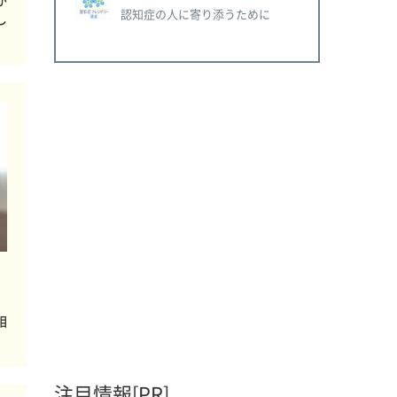
が
認知症の人に寄り添うために
し
母
相
注目情報[PR]