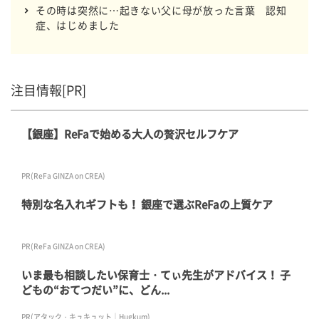
その時は突然に…起きない父に母が放った言葉 認知
症、はじめました
注目情報[PR]
【銀座】ReFaで始める大人の贅沢セルフケア
PR(ReFa GINZA on CREA)
特別な名入れギフトも！ 銀座で選ぶReFaの上質ケア
PR(ReFa GINZA on CREA)
いま最も相談したい保育士・てぃ先生がアドバイス！ 子
どもの“おてつだい”に、どん...
PR(アタック・キュキュット｜Hugkum)