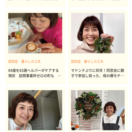
椅子で疾走
ラブル再び
認知症 暮らしの工夫
認知症 暮らしの工夫
84歳を83歳ヘルパーがケアする
マドンナぶりに仰天！同窓会に親
現状 訪問事業所ゼロの町も 介
子で参加し知った、母の爆モテ青
護の人材不足
春時代