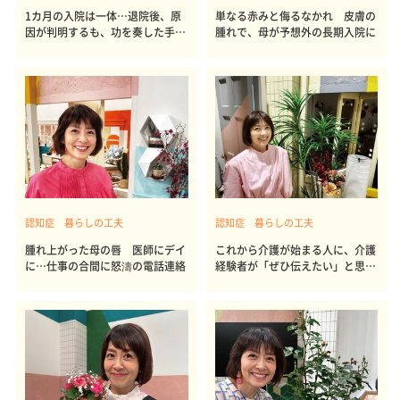
1カ月の入院は一体…退院後、原
単なる赤みと侮るなかれ 皮膚の
因が判明するも、功を奏した手術
腫れで、母が予想外の長期入院に
の延期
認知症 暮らしの工夫
認知症 暮らしの工夫
腫れ上がった母の唇 医師にデイ
これから介護が始まる人に、介護
に…仕事の合間に怒濤の電話連絡
経験者が「ぜひ伝えたい」と思う
こと