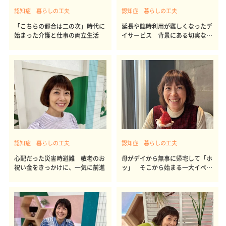
認知症 暮らしの工夫
認知症 暮らしの工夫
「こちらの都合は二の次」時代に
延長や臨時利用が難しくなったデ
始まった介護と仕事の両立生活
イサービス 背景にある切実な事
情
認知症 暮らしの工夫
認知症 暮らしの工夫
心配だった災害時避難 敬老のお
母がデイから無事に帰宅して「ホ
祝い金をきっかけに、一気に前進
ッ」 そこから始まる一大イベン
ト