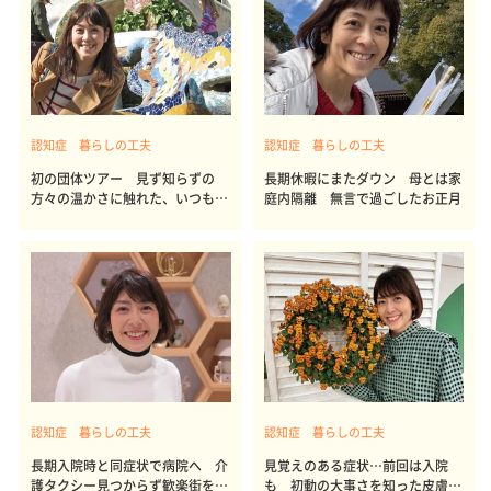
認知症 暮らしの工夫
認知症 暮らしの工夫
初の団体ツアー 見ず知らずの
長期休暇にまたダウン 母とは家
方々の温かさに触れた、いつもと
庭内隔離 無言で過ごしたお正月
違う親子旅
認知症 暮らしの工夫
認知症 暮らしの工夫
長期入院時と同症状で病院へ 介
見覚えのある症状…前回は入院
護タクシー見つからず歓楽街を車
も 初動の大事さを知った皮膚ト