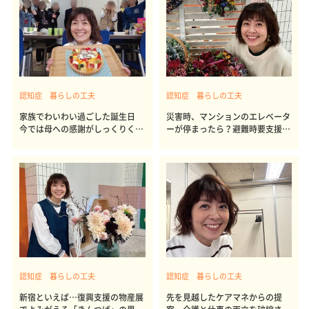
認知症 暮らしの工夫
認知症 暮らしの工夫
家族でわいわい過ごした誕生日
災害時、マンションのエレベータ
今では母への感謝がしっくりくる
ーが停まったら？避難時要支援者
日に
の備え
認知症 暮らしの工夫
認知症 暮らしの工夫
新宿といえば…復興支援の物産展
先を見越したケアマネからの提