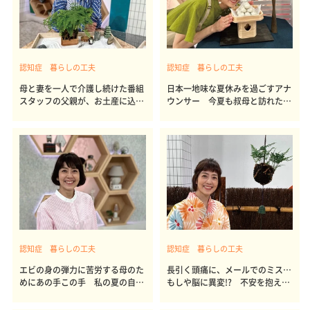
認知症 暮らしの工夫
認知症 暮らしの工夫
母と妻を一人で介護し続けた番組
日本一地味な夏休みを過ごすアナ
スタッフの父親が、お土産に込め
ウンサー 今夏も叔母と訪れたの
た思い
は
認知症 暮らしの工夫
認知症 暮らしの工夫
エビの身の弾力に苦労する母のた
長引く頭痛に、メールでのミス…
めにあの手この手 私の夏の自由
もしや脳に異変!? 不安を抱え頭
研究
痛外来へ