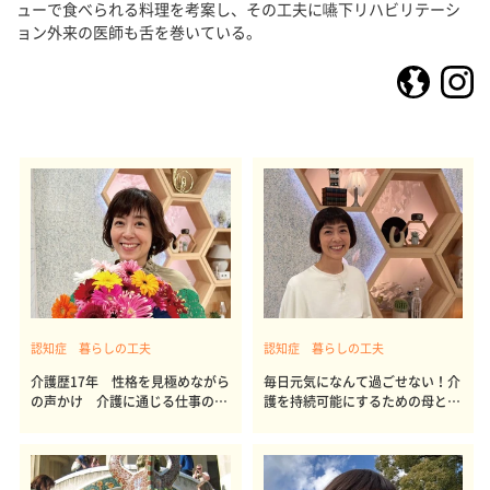
ューで食べられる料理を考案し、その工夫に嚥下リハビリテーシ
ョン外来の医師も舌を巻いている。
認知症 暮らしの工夫
認知症 暮らしの工夫
介護歴17年 性格を見極めながら
毎日元気になんて過ごせない！介
の声かけ 介護に通じる仕事の秘
護を持続可能にするための母と私
訣
の冷凍貯金