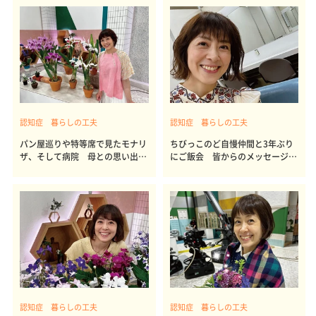
認知症 暮らしの工夫
認知症 暮らしの工夫
パン屋巡りや特等席で見たモナリ
ちびっこのど自慢仲間と3年ぶり
ザ、そして病院 母との思い出パ
にご飯会 皆からのメッセージ動
リ旅行
画に意外な母の反応
認知症 暮らしの工夫
認知症 暮らしの工夫