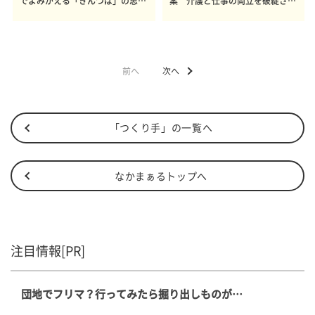
でよみがえる「きんつば」の思い
案 介護と仕事の両立を破綻させ
出
ないために
前へ
次へ
「つくり手」の一覧へ
なかまぁるトップへ
注目情報[PR]
団地でフリマ？行ってみたら掘り出しものが…