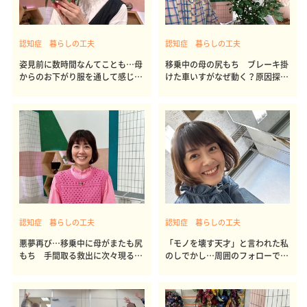
認知症 暮らしの工夫
認知症 暮らしの工夫
姿見前に数時間なんてことも…母
移乗中の母の尻もち ブレーキ掛
からのお下がり服を通して感じる
けた車いすがなぜ動く？原因探り
母娘の絆
見事に解決！
認知症 暮らしの工夫
認知症 暮らしの工夫
悪夢再び…移乗中に母がまたも尻
「モノを壊す天才」と言われた私
もち 手間取る救出に次々現る救
のしでかし…周囲のフォローで見
世主
事に解決！