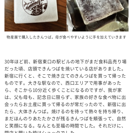
物産展で購入したきんつば。母が食べやすいように手を加えていきます
30年ほど前、新宿東口の駅ビルの地下がまだ食料品売り場
だった頃、店頭できんつばを焼いている店がありました。
新宿に行くと、そこで焼き立てのきんつばを買って帰った
ものです。大きな駅なので、西口エリアで用事があった
ら、そこから10分近く歩くことになるのですが、我が家
は、父も母も、記念日に限らず、家族の好きな食べ物に出
会ったらお土産に買って帰るのが常だったので、新宿に出
たら、大体きんつば。焼けるのを待って熱々を持ち帰り、
まだほんのりあたたかさが残るきんつばを頬張って、自然
と笑顔になる。なんとも至福の時間でした。それだけに、
閉店と聞いた時はショックでした。