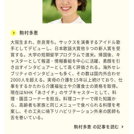
駒村多恵
大阪生まれ、奈良育ち。サックスを演奏するアイドル歌
手としてデビューし、日本歌謡大賞他９つの新人賞を受
賞する。大学の短期留学プログラムで渡米。帰国後、キ
ャスターとして報道・情報番組を中心に活躍、素顔を引
き出すインタビュアーとして高く評価される。海外セレ
ブリティのインタビューも多く、その数は国内外合わせ
2000人を超える。実母の介護を15年以上続けており、仕
事をするかたわら介護福祉士や介護食士の資格を取得。
現在はNHK「あさイチ」のサブキャスターとして、料
理・園芸コーナーを担当。料理コーナーで得た知識か
ら、高齢者も家族と同じメニューで食べられる料理を考
案し、その工夫に嚥下リハビリテーション外来の医師も
舌を巻いている。
駒村多恵 の記事を読む