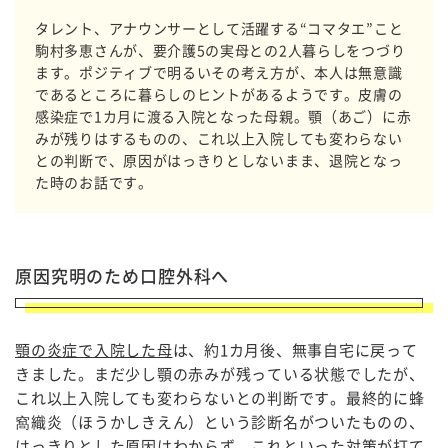
タレント、アナウンサーとして活躍する“コマタエ”こと
駒村多恵さんが、要介護5の実母との2人暮らしをつづり
ます。ポジティブで明るいその考え方が、本人は無意識
であるところに暮らしのヒントがあるようです。皮膚の
感染症で1カ月に渡る入院となった母親。顎（あご）に赤
みが残りはするものの、これ以上入院しても変わらない
との判断で、原因がはっきりとしないまま、退院となっ
た時のお話です。
原因究明のため口腔外科へ
顎の炎症で入院した母
は、約1カ月後、無事自宅に戻って
きました。まだ少し顎の赤みが残っている状態でしたが、
これ以上入院しても変わらないとの判断です。最終的に蜂
窩織炎（ほうかしきえん）という診断名がついたものの、
はっきりとした原因はわからず、これといった対策が打て