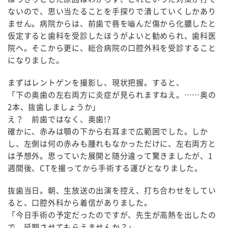
ないので、思い当たることを手探りで潰していくしかあり
ません。病院からは、前歯で唇を嚙んだ傷から化膿したと
仮定すると歯科を受診したほうがよいと勧められ、歯科医
院へ。そこから更に、総合病院の口腔外科を受診すること
になりました。
まずはレントゲンを撮影し、現状把握。すると、
「下の奥歯の左右両方に炎症が見られますねえ。……奥の
2本、抜歯しましょうか」
え？ 前歯ではなく、奥歯!?
確かに、赤みは顎の下から右耳まで広範囲でした。しか
し、左側は何の赤みも腫れもなかっただけに、左右両方と
は予想外。思っていた展開と随分違って驚きましたが、1
週間後、CTを撮ってから手術する運びとなりました。
抜歯当日。朝、生放送の出演を控え、打ち合わせをしてい
ると、口腔外科から着信がありました。
「今日手術の予定だったのですが、先生が高熱を出したの
で、延期させてもらえませんか？」