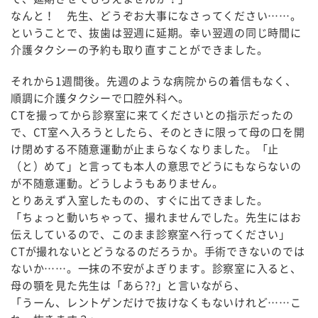
なんと！ 先生、どうぞお大事になさってください……。
ということで、抜歯は翌週に延期。幸い翌週の同じ時間に
介護タクシーの予約も取り直すことができました。
それから1週間後。先週のような病院からの着信もなく、
順調に介護タクシーで口腔外科へ。
CTを撮ってから診察室に来てくださいとの指示だったの
で、CT室へ入ろうとしたら、そのときに限って母の口を開
け閉めする不随意運動が止まらなくなりました。「止
（と）めて」と言っても本人の意思でどうにもならないの
が不随意運動。どうしようもありません。
とりあえず入室したものの、すぐに出てきました。
「ちょっと動いちゃって、撮れませんでした。先生にはお
伝えしているので、このまま診察室へ行ってください」
CTが撮れないとどうなるのだろうか。手術できないのでは
ないか……。一抹の不安がよぎります。診察室に入ると、
母の顎を見た先生は「あら??」と言いながら、
「うーん、レントゲンだけで抜けなくもないけれど……こ