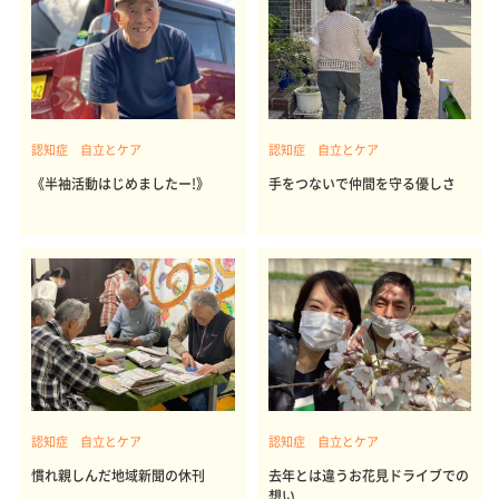
認知症 自立とケア
認知症 自立とケア
《半袖活動はじめましたー!》
手をつないで仲間を守る優しさ
認知症 自立とケア
認知症 自立とケア
慣れ親しんだ地域新聞の休刊
去年とは違うお花見ドライブでの
想い