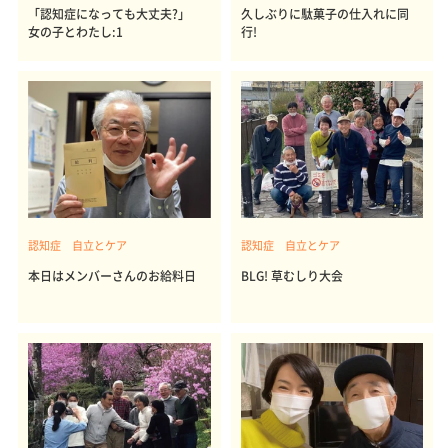
「認知症になっても大丈夫?」
久しぶりに駄菓子の仕入れに同
女の子とわたし:1
行!
認知症 自立とケア
認知症 自立とケア
本日はメンバーさんのお給料日
BLG! 草むしり大会