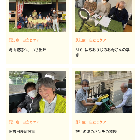
認知症 自立とケア
認知症 自立とケア
滝山城跡へ、いざ出陣!
BLG! はちおうじのお母さんの卒
業
認知症 自立とケア
認知症 自立とケア
旧吉田茂邸散策
憩いの場のベンチの補修