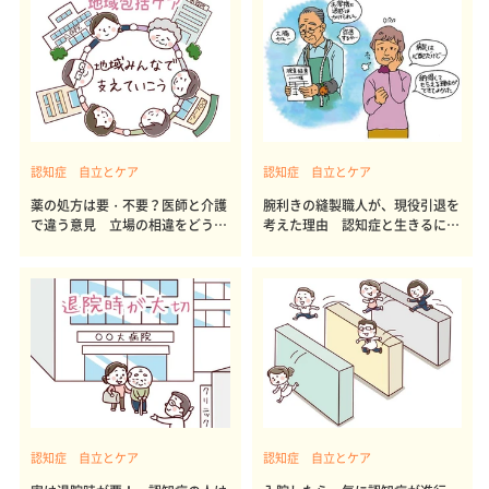
認知症 自立とケア
認知症 自立とケア
薬の処方は要・不要？医師と介護
腕利きの縫製職人が、現役引退を
で違う意見 立場の相違をどう埋
考えた理由 認知症と生きるには
める？
55
認知症 自立とケア
認知症 自立とケア