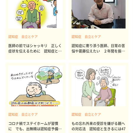
認知症 自立とケア
認知症 自立とケア
医師の前ではシャッキリ 正しく
認知症に寄り添う医師、日常の苦
症状を伝えるために 認知症と生
悩や葛藤伝えたい ２年間を振り
きるには49
返って
認知症 自立とケア
認知症 自立とケア
コロナ禍でステイホームが習慣
もの忘れ外来の受診を嫌がる親へ
に でも、出無精は認知症予備軍
の対応法 認知症と生きるには47