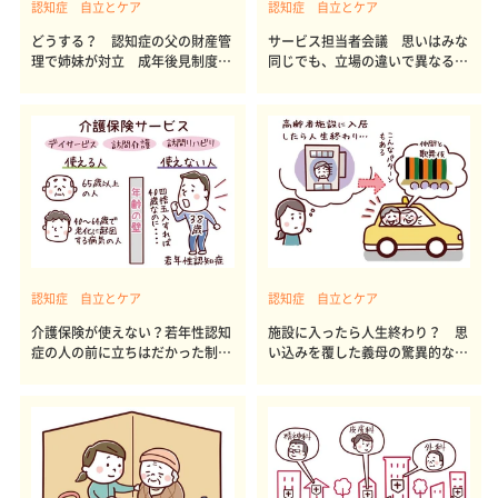
認知症 自立とケア
認知症 自立とケア
どうする？ 認知症の父の財産管
サービス担当者会議 思いはみな
理で姉妹が対立 成年後見制度の
同じでも、立場の違いで異なる意
ポイント
見
認知症 自立とケア
認知症 自立とケア
介護保険が使えない？若年性認知
施設に入ったら人生終わり？ 思
症の人の前に立ちはだかった制度
い込みを覆した義母の驚異的な回
の壁
復