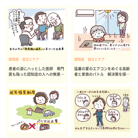
認知症 自立とケア
認知症 自立とケア
患者の涙にハッとした医師 専門
猛暑の夏のエアコンをめぐる高齢
医も陥った認知症の人への無意識
者と家族のバトル 解決策を探る
の偏見
には