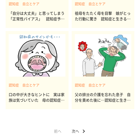
認知症 自立とケア
認知症 自立とケア
「自分は大丈夫」と思ってしまう
祖母をたたく母を目撃 娘がとっ
「正常性バイアス」 認知症予防
た行動に驚き 認知症と生きるに
との関係は
は43
認知症 自立とケア
認知症 自立とケア
口の中が大きなヒントに 実は家
父の排泄の介護を忘れた息子 自
族は気づいていた 母の認知症の
分を責めた後に…認知症と生きる
兆し
には42
前へ
次へ