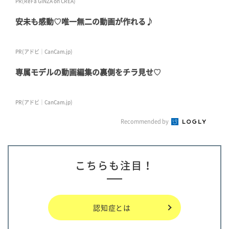
PR(ReFa GINZA on CREA)
安未も感動♡唯一無二の動画が作れる♪
PR(アドビ｜CanCam.jp)
専属モデルの動画編集の裏側をチラ見せ♡
PR(アドビ｜CanCam.jp)
Recommended by
こちらも注目！
認知症とは