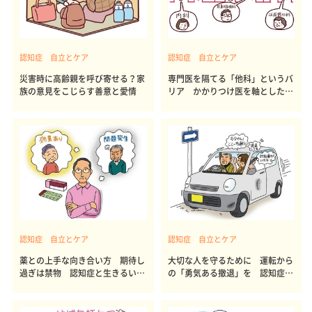
認知症 自立とケア
認知症 自立とケア
災害時に高齢親を呼び寄せる？家
専門医を隔てる「他科」というバ
族の意見をこじらす善意と愛情
リア かかりつけ医を軸とした連
携を
認知症 自立とケア
認知症 自立とケア
薬との上手な向き合い方 期待し
大切な人を守るために 運転から
過ぎは禁物 認知症と生きるいは
の「勇気ある撤退」を 認知症と
57
生きるには56