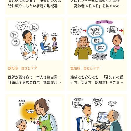
実は退院時が要！ 認知症の人は
入院したら一気に認知症が進行
特に頼りにしたい病院の地域連携
「高齢者あるある」を防ぐために
室
は
認知症 自立とケア
認知症 自立とケア
医師が認知症に 本人は無自覚…
絶望にも安心にも 「告知」の受
仕事は？家族の対応 認知症と生
け方、伝え方 認知症と生きるに
きるには54
は53