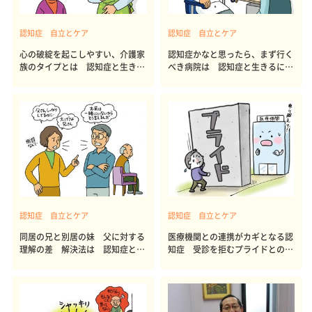
認知症 自立とケア
認知症 自立とケア
心の破綻を起こしやすい、介護家
認知症かなと思ったら、まず行く
族のタイプとは 認知症と生きる
べき病院は 認知症と生きるには
には52
51
認知症 自立とケア
認知症 自立とケア
同居の兄と別居の妹 父に対する
医療機関との連携がカギとなる認
理解の差 解決法は 認知症と生
知症 受診を拒むプライドとの向
きるには50
き合い方