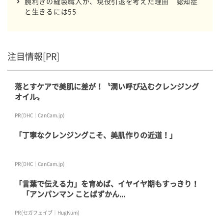
腕利きの縫製職人が、現役引退を考えた理由 認知症
と生きるには55
注目情報[PR]
落とすケアで美肌に差が！〝潤い呼び込むクレンジング
オイル〟
PR(DHC｜CanCam.jp)
「丁寧なクレンジングこそ、美肌作りの近道！」
PR(DHC｜CanCam.jp)
「言葉で伝える力」を育めば、イヤイヤ期もすっきり！
「アンパンマン ことばずかん...
PR(セガフェイブ｜HugKum)