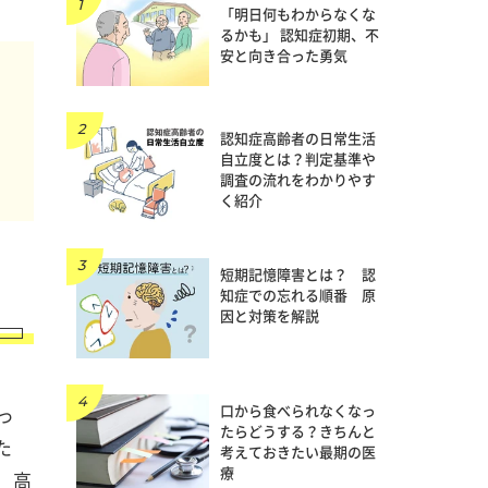
「明日何もわからなくな
るかも」 認知症初期、不
安と向き合った勇気
な
て
は
認知症高齢者の日常生活
自立度とは？判定基準や
調査の流れをわかりやす
く紹介
短期記憶障害とは？ 認
知症での忘れる順番 原
因と対策を解説
口から食べられなくなっ
っ
たらどうする？きちんと
た
考えておきたい最期の医
療
。高