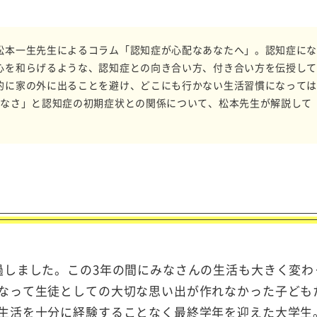
松本一生先生によるコラム「認知症が心配なあなたへ」。認知症に
心を和らげるような、認知症との向き合い方、付き合い方を伝授し
的に家の外に出ることを避け、どこにも行かない生活習慣になって
のなさ」と認知症の初期症状との関係について、松本先生が解説して
過しました。この3年の間にみなさんの生活も大きく変わ
なって生徒としての大切な思い出が作れなかった子ども
生活を十分に経験することなく最終学年を迎えた大学生