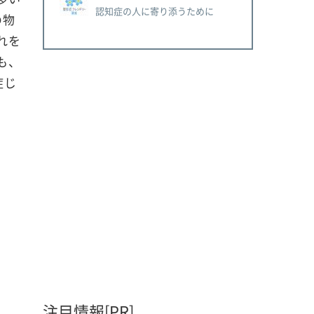
認知症の人に寄り添うために
の物
れを
も、
症じ
注目情報[PR]