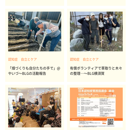
認知症 自立とケア
認知症 自立とケア
「畑づくりも自分たちの手で」@
有償ボランティアで草取りと木々
やいづ～BLGの活動報告
の整理…～BLG横須賀