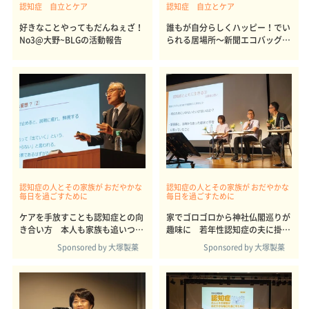
認知症 自立とケア
認知症 自立とケア
好きなことやってもだんねぇざ！
誰もが自分らしくハッピー！でい
No3@大野~BLGの活動報告
られる居場所～新聞エコバッグ作
りでつながる@岡保～BLGの活動
報告
認知症の人とその家族が おだやかな
認知症の人とその家族が おだやかな
毎日を過ごすために
毎日を過ごすために
ケアを手放すことも認知症との向
家でゴロゴロから神社仏閣巡りが
き合い方 本人も家族も追いつめ
趣味に 若年性認知症の夫に掛け
る「共依存」
た妻の一言
Sponsored by 大塚製薬
Sponsored by 大塚製薬