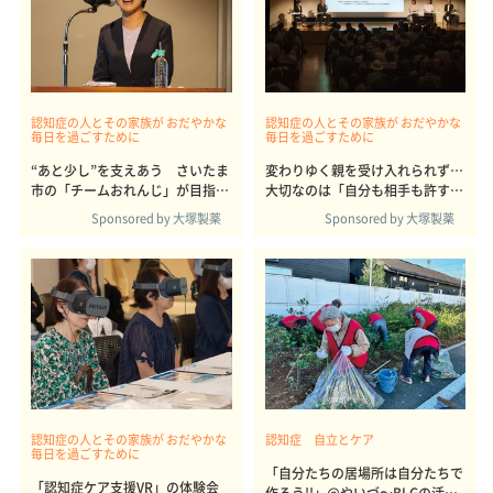
認知症の人とその家族が おだやかな
認知症の人とその家族が おだやかな
毎日を過ごすために
毎日を過ごすために
“あと少し”を支えあう さいたま
変わりゆく親を受け入れられず…
市の「チームおれんじ」が目指す
大切なのは「自分も相手も許す」
共生社会
寛容さ
Sponsored by 大塚製薬
Sponsored by 大塚製薬
認知症の人とその家族が おだやかな
認知症 自立とケア
毎日を過ごすために
「自分たちの居場所は自分たちで
「認知症ケア支援VR」の体験会
作ろう!!」@やいづ～BLGの活動