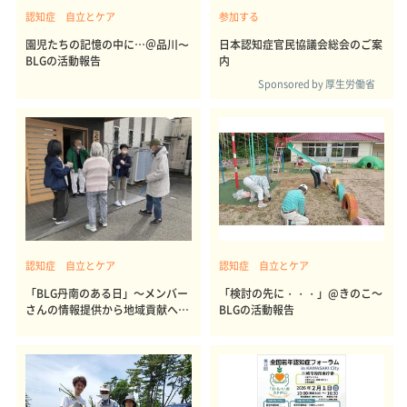
認知症 自立とケア
参加する
園児たちの記憶の中に…＠品川〜
日本認知症官民協議会総会のご案
BLGの活動報告
内
Sponsored by 厚生労働省
認知症 自立とケア
認知症 自立とケア
「BLG丹南のある日」～メンバー
「検討の先に・・・」@きのこ～
さんの情報提供から地域貢献へ～
BLGの活動報告
＠丹南〜BLGの活動報告