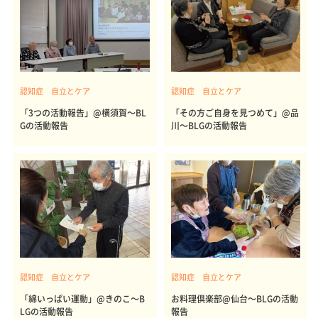
認知症 自立とケア
認知症 自立とケア
「3つの活動報告」@横須賀～BL
「その方ご自身を見つめて」@品
Gの活動報告
川～BLGの活動報告
認知症 自立とケア
認知症 自立とケア
「綿いっぱい運動」@きのこ～B
お料理倶楽部@仙台～BLGの活動
LGの活動報告
報告