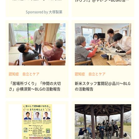
報告
Sponsored by 大塚製薬
認知症 自立とケア
認知症 自立とケア
「居場所づくり」「仲間の大切
新米スタッフ奮闘記@品川～BLG
さ」@横須賀～BLGの活動報告
の活動報告