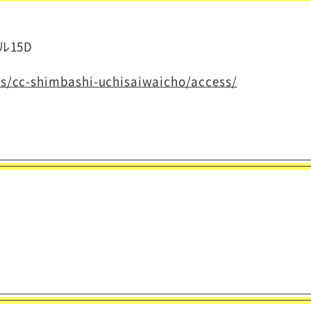
ル15D
tys/cc-shimbashi-uchisaiwaicho/access/