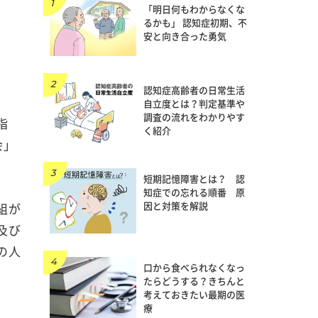
「明日何もわからなくな
るかも」 認知症初期、不
安と向き合った勇気
認知症高齢者の日常生活
自立度とは？判定基準や
調査の流れをわかりやす
指
く紹介
会」
短期記憶障害とは？ 認
知症での忘れる順番 原
因と対策を解説
組が
及び
の人
口から食べられなくなっ
たらどうする？きちんと
考えておきたい最期の医
療