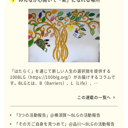
「はたらく」を通じて新しい人生の選択肢を提供する
100BLG（https://100blg.org/）がお届けするコラムで
す。BLGとは、B（Barriers）、L（Life）、
G（Gathering）の略称で、デイサービスなどの介護事業
を通じてメンバーと一緒に企業と協働しながら想いをカ
この連載の一覧へ
タチにしています。 全国のBLGのいつもの日常をお届け
します。
「3つの活動報告」@横須賀～BLGの活動報告
「その方ご自身を見つめて」@品川～BLGの活動報告