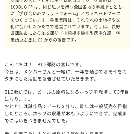
認知症の人と「ともに生きる拠点づくり」を進める
100BLG
は、同じ思いを持つ全国各地の事業所ととも
に「学び合いのプラットフォーム」となるネットワーク
をつくっています。各事業所は、それぞれの土地柄や文
化に合わせたかたちで運営されています。今回は、長野
県諏訪市にある
BLG諏訪（小規模多機能型居宅介護 宅
老所いぶき）
からの報告です。
こんにちは！ BLG諏訪の宮﨑です。
今日は、メンバーさんと一緒に、一年を通じてオモイをカ
タチにした活動を報告させていただきます。
BLG諏訪では、ビールの原料になるホップを栽培して3年目
になります。
おととしは試作品でビールを作り、昨年は一般販売を目指
したところ、ホップの収穫がおもうようにできず、完成ま
でにはいきつきませんでした。
春、今年こそは！と畑作りから気合が入ります。