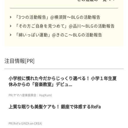
タチにしています。 全国のBLGのいつもの日常をお届け
します。
「3つの活動報告」@横須賀～BLGの活動報告
「その方ご自身を見つめて」@品川～BLGの活動報告
「綿いっぱい運動」@きのこ～BLGの活動報告
注目情報[PR]
小学校に慣れた今だからじっくり選べる！ 小学１年生夏
休みからの「音楽教室」デビュ...
PR(ヤマハ音楽振興会｜HugKum)
上質な眠りも美髪ケアも！ 銀座で体感するReFa
PR(ReFa GINZA on CREA)