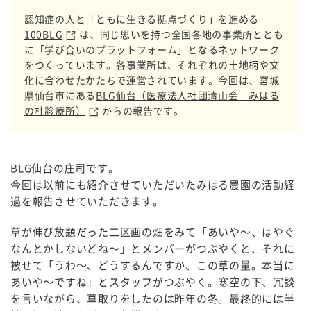
認知症の人と「ともに生きる拠点づくり」を進める
100BLG
は、同じ思いを持つ全国各地の事業所ととも
に「学び合いのプラットフォーム」となるネットワーク
をつくっています。各事業所は、それぞれの土地柄や文
化に合わせたかたちで運営されています。今回は、宮城
県仙台市にある
BLG仙台（医療法人社団清山会 みはる
の杜診療所）
からの報告です。
BLG仙台の庄司です。
今回は以前にも紹介させていただいたみはる農園の活動経
過を報告させていただきます。
草が伸び放題だった二区画の畑をみて「あいや～、はやぐ
なんとかしないどね～」とメンバーがつぶやくと、それに
被せて「うわ～、どうするんですか、この草の量。本当に
あいや～ですね」とスタッフがつぶやく。寒空の下、冗談
を言いながら、草取りをしたのは昨年の冬。最終的には半