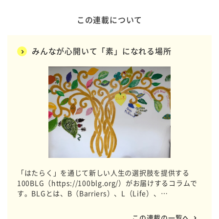
この連載について
みんなが心開いて「素」になれる場所
「はたらく」を通じて新しい人生の選択肢を提供する
100BLG（https://100blg.org/）がお届けするコラムで
す。BLGとは、B（Barriers）、L（Life）、
G（Gathering）の略称で、デイサービスなどの介護事業
を通じてメンバーと一緒に企業と協働しながら想いをカ
この連載の一覧へ