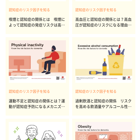
認知症のリスク因子を知る
認知症のリスク因子を知る
喫煙と認知症の関係とは 喫煙に
高血圧と認知症の関係とは？高血
よって認知症の発症リスクは高ま
圧が認知症のリスクになる理由や
る？禁煙の効果について
注意したい年代、対策について
認知症のリスク因子を知る
認知症のリスク因子を知る
運動不足と認知症の関係とは？運
過剰飲酒と認知症の関係 リスク
動が認知症予防になるメカニズム
を高める飲酒量やアルコール性認
や効果的な運動の種類・頻度
知症の初期症状とは