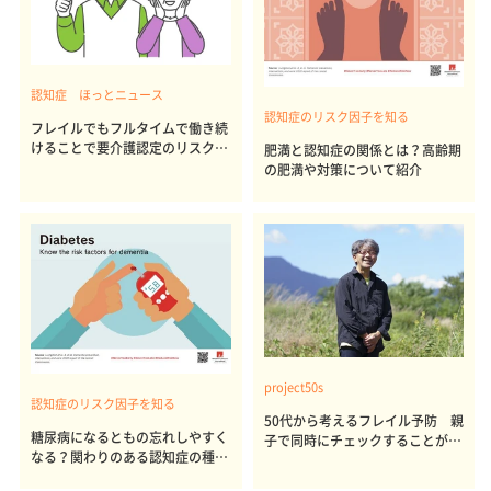
認知症 ほっとニュース
認知症のリスク因子を知る
フレイルでもフルタイムで働き続
けることで要介護認定のリスクを
肥満と認知症の関係とは？高齢期
抑制 3.6年間追跡調査で判明
の肥満や対策について紹介
project50s
認知症のリスク因子を知る
50代から考えるフレイル予防 親
糖尿病になるともの忘れしやすく
子で同時にチェックすることが私
なる？関わりのある認知症の種類
のセカンドライフを豊かにする
や対策について紹介