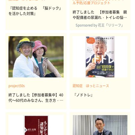
ル予防/応援プロジェクト
『認知症を止める 「脳ドック」
終了しました 【参加者募集 親
を活かした対策』
や配偶者の尿漏れ・トイレの悩み
解決に関する意識調査】
Sponsored by 花王「リリーフ」
project50s
認知症 ほっとニュース
終了しました【参加者募集中】40
『ノドトレ』
代～60代のみなさん、生き方・暮
らし方を教えてください