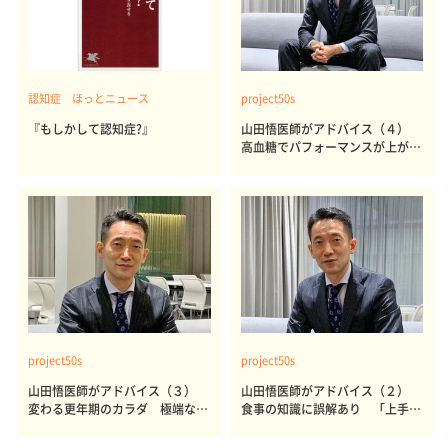
認知症 ほっとニュース
project50s
『もしかして認知症?』
山田悟医師がアドバイス（４）
高血糖でパフォーマンスが上がる
か 日本人に多い血糖異常
project50s
project50s
山田悟医師がアドバイス（３）
山田悟医師がアドバイス（２）
変わる更年期のカラダ 極端なラ
食事の知識に誤解あり 「上手な
イフスタイルはNG
不摂生」のすすめ