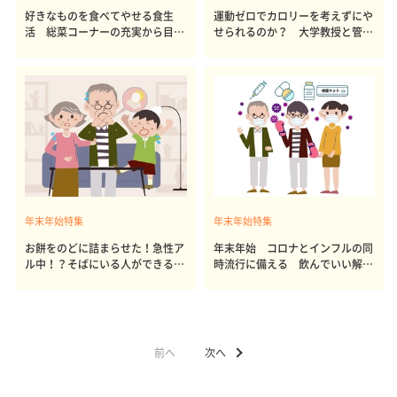
好きなものを食べてやせる食生
運動ゼロでカロリーを考えずにや
活 総菜コーナーの充実から目を
せられるのか？ 大学教授と管理
背けるべきか？ 大学教授と管理
栄養士が出した結論～その2～
栄養士が出した結論～その3～
年末年始特集
年末年始特集
お餅をのどに詰まらせた！急性ア
年末年始 コロナとインフルの同
ル中！？そばにいる人ができる対
時流行に備える 飲んでいい解熱
応策
剤は？
前へ
次へ