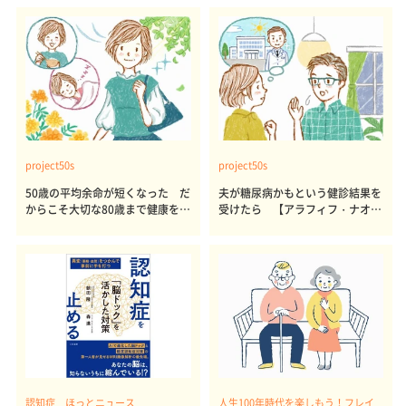
project50s
project50s
50歳の平均余命が短くなった だ
夫が糖尿病かもという健診結果を
からこそ大切な80歳まで健康を保
受けたら 【アラフィフ・ナオコ
つ秘訣【アラフィフ・ナオコさん
さんのあるある日記～糖尿病編
のあるある日記～健康寿命編】
（1）】
認知症 ほっとニュース
人生100年時代を楽しもう！フレイ