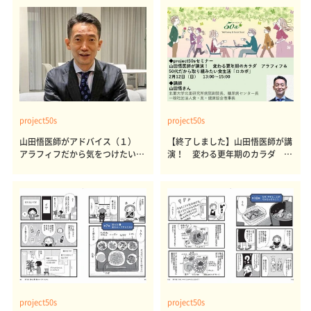
project50s
project50s
山田悟医師がアドバイス（１）
【終了しました】山田悟医師が講
アラフィフだから気をつけたい
演！ 変わる更年期のカラダ ア
誤った糖質制限
ラフィフ＆50代だから取り組みた
い食生活「ロカボ」
project50s
project50s