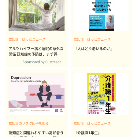
認知症 ほっとニュース
認知症 ほっとニュース
アルツハイマー病と睡眠の意外な
『人はどう老いるのか』
関係 認知症の予防は、まず質の
高い眠りから
Sponsored by Buzzreach
認知症のリスク因子を知る
認知症 ほっとニュース
認知症と間違われやすい高齢者う
『介護職1年生』