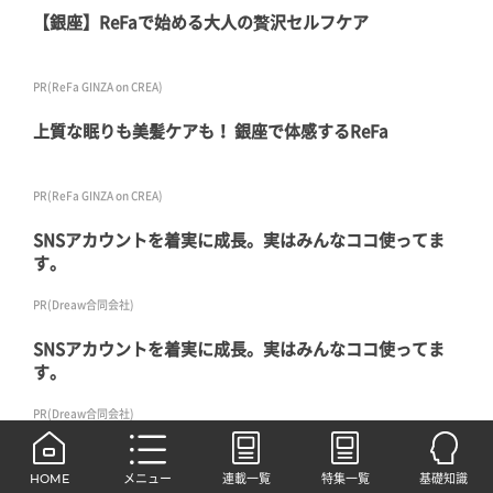
【銀座】ReFaで始める大人の贅沢セルフケア
PR(ReFa GINZA on CREA)
上質な眠りも美髪ケアも！ 銀座で体感するReFa
PR(ReFa GINZA on CREA)
SNSアカウントを着実に成長。実はみんなココ使ってま
す。
PR(Dreaw合同会社)
SNSアカウントを着実に成長。実はみんなココ使ってま
す。
PR(Dreaw合同会社)
Recommended by
HOME
メニュー
連載一覧
特集一覧
基礎知識