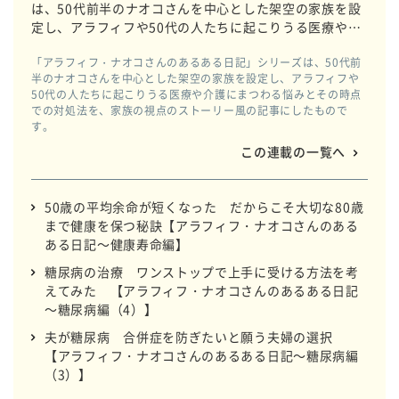
は、50代前半のナオコさんを中心とした架空の家族を設
定し、アラフィフや50代の人たちに起こりうる医療や介
護にまつわる悩みとその時点での対処法を、家族の視点
「アラフィフ・ナオコさんのあるある日記」シリーズは、50代前
のストーリー風の記事にしたものです。
半のナオコさんを中心とした架空の家族を設定し、アラフィフや
50代の人たちに起こりうる医療や介護にまつわる悩みとその時点
での対処法を、家族の視点のストーリー風の記事にしたもので
す。
この連載の一覧へ
50歳の平均余命が短くなった だからこそ大切な80歳
まで健康を保つ秘訣【アラフィフ・ナオコさんのある
ある日記～健康寿命編】
糖尿病の治療 ワンストップで上手に受ける方法を考
えてみた 【アラフィフ・ナオコさんのあるある日記
～糖尿病編（4）】
夫が糖尿病 合併症を防ぎたいと願う夫婦の選択
【アラフィフ・ナオコさんのあるある日記～糖尿病編
（3）】