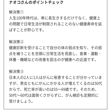
ナオコさんのポイントチェック
解決策①
人生100年時代は、単に長生きするだけでなく、健康上
の問題で日常生活が制限されることのない健康寿命を延
ばすことが肝心です。
解決策②
健康診断を受けることで自分の体の弱点を知り、その弱
点を補うことを念頭に日常生活を見直し、食事・運動・
休養・睡眠などの改善を図るのが健康への近道です。
解決策③
日本人の2人に1人はがんに罹患することが分かっていま
すが、男女ともにがんにかかる人が増えてくるのは50代
からで、死亡率が高いのは
55
～
69
歳です。そのため、
50代～
60
代は面倒くさがらずに、がん検診も定期的に
受けましょう。