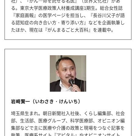
社）、『がん―命を託せる名医』（世界文化社）があ
る。東京大学医療政策人材養成講座1期生。総合女性誌
『家庭画報』の医学ページを担当し、『長谷川父子が語
る認知症の向き合い方・寄り添い方』などを企画執筆し
たほか、現在は『がんまるごと大百科』を連載中。
岩崎賢一（いわさき・けんいち）
埼玉県生まれ。朝日新聞社入社後、くらし編集部、社会
部、生活部、医療グループ、科学医療部、オピニオン編
集部などで主に医療や介護の政策と現場をつなぐ記事を
執筆。医療系サイト『アピタル』やオピニオンサイト