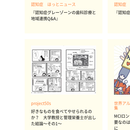
認知症 ほっとニュース
認知症
『認知症グレーゾーンの歯科診療と
『認知
地域連携Q&A』
project50s
世界アル
集
好きなものを食べてやせられるの
MCIロ
か？ 大学教授と管理栄養士が出し
要なの
た結論～その1～
に