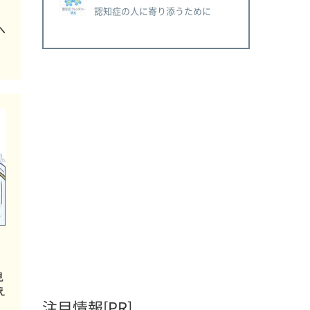
認知症の人に寄り添うために
へ
見
え
注目情報[PR]