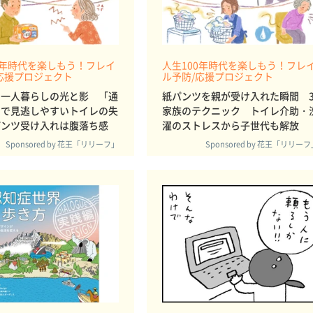
0年時代を楽しもう！フレイ
人生100年時代を楽しもう！フレ
応援プロジェクト
ル予防/応援プロジェクト
の一人暮らしの光と影 「通
紙パンツを親が受け入れた瞬間 
」で見逃しやすいトイレの失
家族のテクニック トイレ介助・
パンツ受け入れは腹落ち感
濯のストレスから子世代も解放
Sponsored by 花王「リリーフ」
Sponsored by 花王「リリー