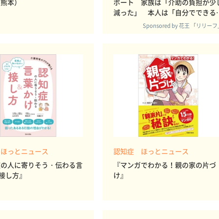
（熊本）
ポート 家族は「介助の負担が少
減った」 本人は「自分でできる
とはしたい」
Sponsored by 花王 「リリー
 ほっとニュース
認知症 ほっとニュース
症の人に寄りそう・伝わる言
『マンガでわかる！親の家の片づ
接し方』
け』