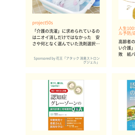
project50s
人生10
「介護の洗濯」に求められているの
ル予防/
はニオイ消しだけではなかった 安
高齢者
さや何となく選んでいた洗剤選択
い介護
在宅介護3家族の願い【体感レポー
敗 紙
ト・洗濯に込められた複雑な想い
Sponsored by 花王「アタック 消臭ストロン
編】
グジェル」