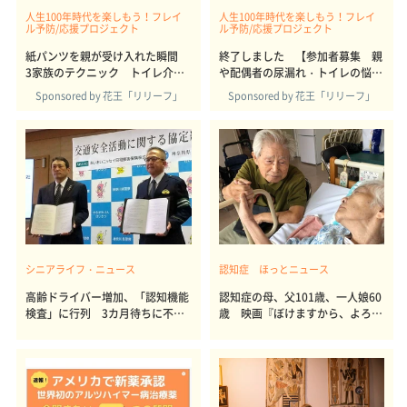
人生100年時代を楽しもう！フレイ
人生100年時代を楽しもう！フレイ
ル予防/応援プロジェクト
ル予防/応援プロジェクト
紙パンツを親が受け入れた瞬間
終了しました 【参加者募集 親
3家族のテクニック トイレ介
や配偶者の尿漏れ・トイレの悩み
助・洗濯のストレスから子世代も
解決に関する意識調査】
Sponsored by 花王「リリーフ」
Sponsored by 花王「リリーフ」
解放
シニアライフ・ニュース
認知症 ほっとニュース
高齢ドライバー増加、「認知機能
認知症の母、父101歳、一人娘60
検査」に行列 3カ月待ちに不安
歳 映画『ぼけますから、よろし
の声
くお願いします。』の続編が語り
かけてきたこと