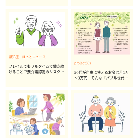
ル 理想の比率は「仕事3：自由
ート体制の整備が重要
な時間2」 「定年レス時代」で
もキャリアが生かせない社会にも
がく【インサイト調査・仕事編】
認知症 ほっとニュース
project50s
フレイルでもフルタイムで働き続
けることで要介護認定のリスクを
50代が自由に使えるお金は月1万
抑制 3.6年間追跡調査で判明
～3万円 そんな「バブル世代」
のライフスタイルは「チャレン
ジ」「社会との接点」「働くけど
生活も楽しむ」欲張り世代【イン
サイト調査・50代の特徴編】