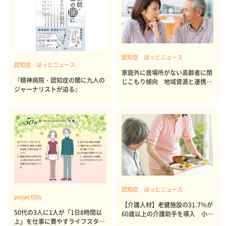
認知症 ほっとニュース
認知症 ほっとニュース
家庭外に居場所がない高齢者に閉
『精神病院・認知症の闇に九人の
じこもり傾向 地域資源と連携し
ジャーナリストが迫る』
た緩やかなつながりの「居場所」
活用が心身の健康維持につながる
認知症 ほっとニュース
project50s
【介護人材】老健施設の31.7％が
50代の3人に1人が「1日8時間以
60歳以上の介護助手を導入 小・
上」を仕事に費やすライフスタイ
中規模施設の受け入れ体制やサポ