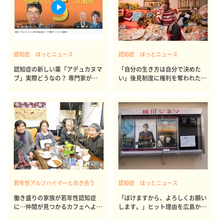
認知症 ほっとニュース
認知症 ほっとニュース
認知症の新しい薬「アデュカヌマ
「自分の生き方は自分で決めた
ブ」実際どうなの？ 専門家が教
い」後見制度に権利を奪われたア
えてくれました
メリカ人女性
若年性アルツハイマーと向き合う
認知症 ほっとニュース
働き盛りの家族が若年性認知症
「ぼけますから、よろしくお願い
に…仲間が見つかるカフェへよう
します。」ヒット理由を広島から
こそ
探る