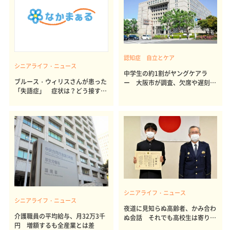
認知症 自立とケア
シニアライフ・ニュース
中学生の約1割がヤングケアラ
ブルース・ウィリスさんが患った
ー 大阪市が調査、欠席や遅刻多
「失語症」 症状は？どう接すれ
い傾向
ば？
シニアライフ・ニュース
シニアライフ・ニュース
夜道に見知らぬ高齢者、かみ合わ
介護職員の平均給与、月32万3千
ぬ会話 それでも高校生は寄り添
円 増額するも全産業とは差
った