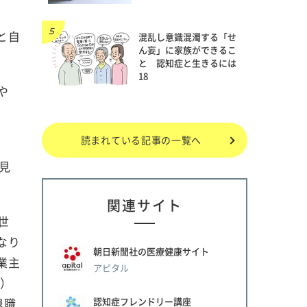
と自
混乱し意識混濁する「せ
ん妄」に家族ができるこ
と 認知症と生きるには
18
や
読まれている記事の一覧へ
見
関連サイト
世
なり
朝日新聞社の医療健康サイト
業主
アピタル
P）
認知症フレンドリー講座
退職