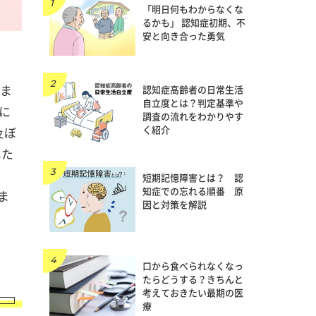
「明日何もわからなくな
るかも」 認知症初期、不
安と向き合った勇気
きま
認知症高齢者の日常生活
自立度とは？判定基準や
に
調査の流れをわかりやす
く紹介
及ぼ
れた
、
短期記憶障害とは？ 認
知症での忘れる順番 原
ま
因と対策を解説
口から食べられなくなっ
たらどうする？きちんと
考えておきたい最期の医
療