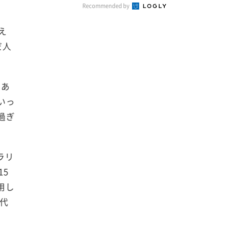
Recommended by
え
だ人
るあ
いっ
過ぎ
ラリ
15
用し
代