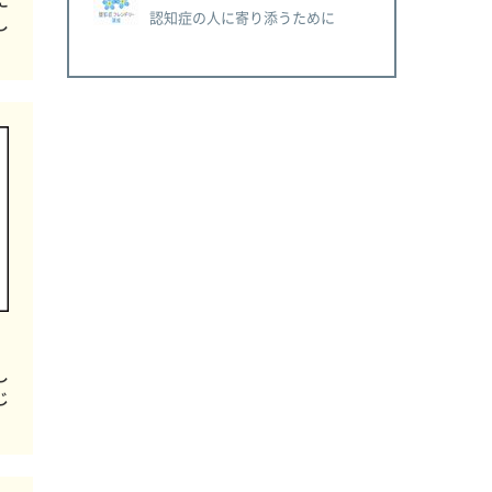
に
認知症の人に寄り添うために
し
し
じ