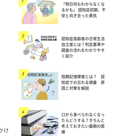
「明日何もわからなくな
るかも」 認知症初期、不
安と向き合った勇気
認知症高齢者の日常生活
自立度とは？判定基準や
調査の流れをわかりやす
く紹介
短期記憶障害とは？ 認
知症での忘れる順番 原
因と対策を解説
口から食べられなくなっ
たらどうする？きちんと
考えておきたい最期の医
かけ
療