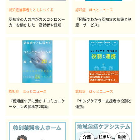
認知症当事者とともにつくる
認知症 ほっとニュース
認知症の人の声がガスコンロメー
『図解でわかる認知症の知識と制
カーを動かした 高齢者や認知症
度・サービス』
の人でも使いやすい本当のデザイ
ンを知る 問い合わせ相次ぐリン
ナイの新型ガスコンロ
認知症 ほっとニュース
認知症 ほっとニュース
『認知症ケアに活かすコミュニケ
『ヤングケアラー支援者の役割と
ーションの脳科学20講』
連携』