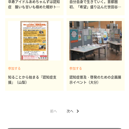
卒寿アイドルあめちゃんずは認知
自分自身で生きていく。首都圏
症 酸いも甘いも極めた軽妙トー
初、「希望」盛り込んだ世田谷区
クが人気
認知症条例
参加する
参加する
知ることから始まる『認知症支
認知症普及・啓発のための企画展
援』（山梨）
示イベント（大分）
前へ
次へ