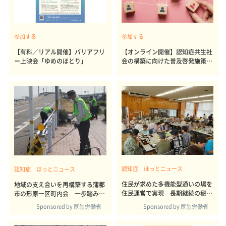
参加する
参加する
【有料／リアル開催】バリアフリ
【オンライン開催】認知症共生社
ー上映会「ゆめのほとり」
会の構築に向けた普及啓発施策の
あり方を考える
認知症 ほっとニュース
認知症 ほっとニュース
住民が求めた多機能型通いの場を
地域の支え合いを再構築する蒲郡
住民運営で実現 長期継続の秘密
市の形原一区町内会 一歩踏み込
は保健師のサポート
んだ運営がポイント
Sponsored by 厚生労働省
Sponsored by 厚生労働省