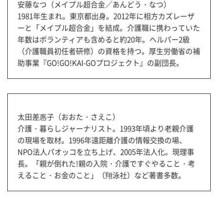
安藤なつ（メイプル超合金／あんどう・なつ）
1981年生まれ。東京都出身。2012年に相方カズレーザ
ーと「メイプル超合金」を結成。介護職に携わっていた
年数はボランティアも含めると約20年。ヘルパー2級
（介護職員初任者研修）の資格を持つ。厚生労働省の補
助事業『GO!GO!KAI-GOプロジェクト』の副団長。
太田差惠子（おおた・さえこ）
介護・暮らしジャーナリスト。1993年頃より老親介護
の現場を取材。1996年遠距離介護の情報交換の場、
NPO法人パオッコを立ち上げ、2005年法人化。現理事
長。「親が倒れた!親の入院・介護ですぐやること・考
えること・お金のこと」（翔泳社）など著書多数。