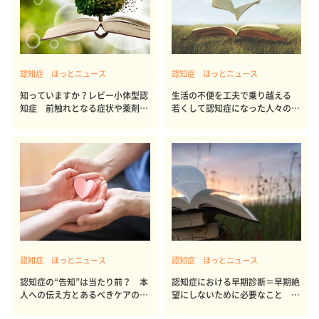
認知症 ほっとニュース
認知症 ほっとニュース
知っていますか？レビー小体型認
生活の不便を工夫で乗り越える
知症 前触れとなる症状や薬剤過
若くして認知症になった人々の生
敏
き様
認知症 ほっとニュース
認知症 ほっとニュース
認知症の“告知”は当たり前？ 本
認知症における早期診断＝早期絶
人への伝え方とあるべきケアの形
望にしないために必要なこと 大
とは
切な仲間の存在