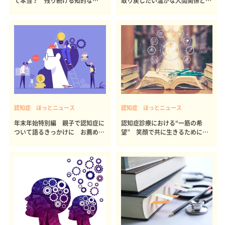
て本当？ 残り続ける知的な
取り戻したい温かな人間関係と新
「私」
たな出会い
認知症 ほっとニュース
認知症 ほっとニュース
年末年始特別編 親子で認知症に
認知症診療における“一筋の希
ついて語るきっかけに お薦めの
望” 笑顔で共に生きるためにで
本
きることとは