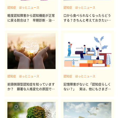
認知症 ほっとニュース
認知症 ほっとニュース
軽度認知障害から認知機能が正常
口から食べられなくなったらどう
に戻る割合は？ 早期診断・治療
する？きちんと考えておきたい最
の意義とは
期の医療
認知症 ほっとニュース
認知症 ほっとニュース
前頭側頭型認知症を知っています
記憶障害がないと「認知症らしく
か？ 顕著な人格変化の原因であ
ない？」 実は、他にもさまざま
ることも
ある症状