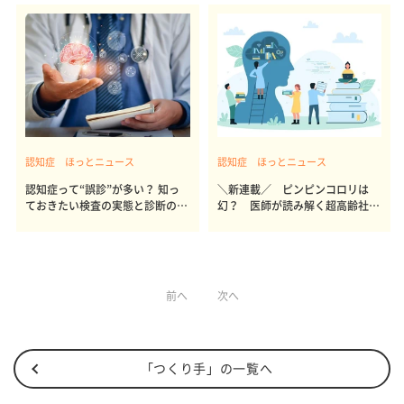
認知症 ほっとニュース
認知症 ほっとニュース
認知症って“誤診”が多い？ 知っ
＼新連載／ ピンピンコロリは
ておきたい検査の実態と診断の限
幻？ 医師が読み解く超高齢社会
界
の現実
前へ
次へ
「つくり手」の一覧へ