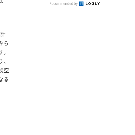
は
Recommended by
（計
みら
す。
り、
視空
なる