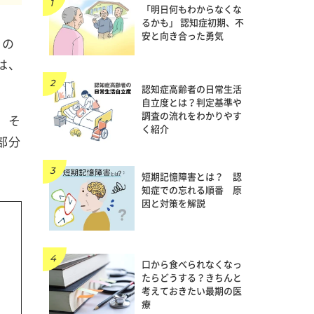
「明日何もわからなくな
るかも」 認知症初期、不
安と向き合った勇気
の
は、
認知症高齢者の日常生活
自立度とは？判定基準や
調査の流れをわかりやす
。そ
く紹介
部分
短期記憶障害とは？ 認
知症での忘れる順番 原
因と対策を解説
口から食べられなくなっ
たらどうする？きちんと
考えておきたい最期の医
療