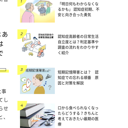
「明日何もわからなくな
るかも」 認知症初期、不
安と向き合った勇気
はあ
認知症高齢者の日常生活
は
自立度とは？判定基準や
調査の流れをわかりやす
で
く紹介
短期記憶障害とは？ 認
知症での忘れる順番 原
因と対策を解説
大事
てし
らせ
口から食べられなくなっ
たらどうする？きちんと
と、
考えておきたい最期の医
療