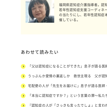
福岡県認知症介護指導者。認知
若年性認知症支援コーディネ
の当たりにし、若年性認知症
催している。
あわせて読みたい
「父は認知症になることができた」息子が語る医
うっぷんか愛情の裏返しか 救世主現る 父が認
宅配便の人が「先生をお届けに」息子が語る医師
「本当に認知症ですか？」という言葉の罪～私た
『認知症の人が「さっきも言ったでしょ」と言われ