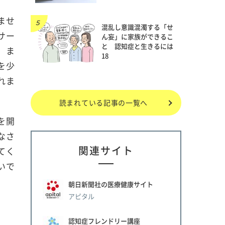
ませ
混乱し意識混濁する「せ
サー
ん妄」に家族ができるこ
と 認知症と生きるには
、ま
18
を少
れま
読まれている記事の一覧へ
を開
なさ
関連サイト
てく
いで
朝日新聞社の医療健康サイト
アピタル
認知症フレンドリー講座