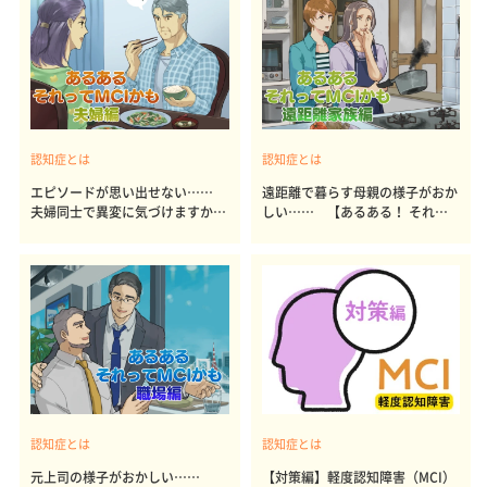
認知症とは
認知症とは
エピソードが思い出せない……
遠距離で暮らす母親の様子がおか
夫婦同士で異変に気づけますか？
しい…… 【あるある！ それっ
【あるある！ それってMCI？ 認
てMCI？ 認知症？・遠距離家族
知症？・夫婦編】
編】
認知症とは
認知症とは
元上司の様子がおかしい……
【対策編】軽度認知障害（MCI）