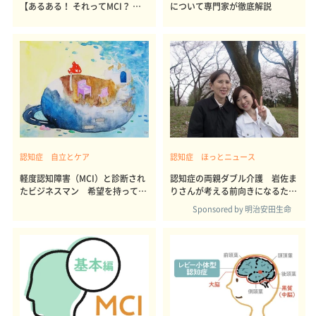
【あるある！ それってMCI？ 認
について専門家が徹底解説
知症？・職場編】
認知症 自立とケア
認知症 ほっとニュース
軽度認知障害（MCI）と診断され
認知症の両親ダブル介護 岩佐ま
たビジネスマン 希望を持って暮
りさんが考える前向きになるため
らすコツ
の「備え」
Sponsored by 明治安田生命