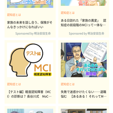
認知症とは
認知症とは
ある日訪れた「家族の異変」 認
家族の未来を話し合う、保険がそ
知症の前段階のMCIって一体な
んなきっかけになればいい
に？
Sponsored by 明治安田生命
Sponsored by 明治安田生命
認知症とは
認知症とは
【テスト編】軽度認知障害（MC
失敗で迷惑かけたくない……退職
I）の診断は？ 長谷川式 MoCA-J
悩む 【あるある！ それってMC
ほか
I？ 認知症？・孤独編】