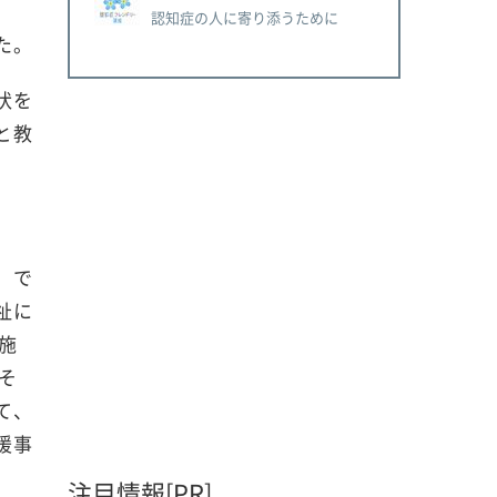
認知症の人に寄り添うために
た。
状を
と教
」で
祉に
施
そ
て、
援事
注目情報[PR]