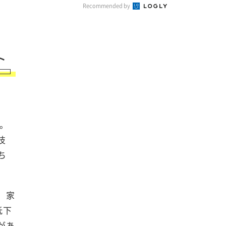
Recommended by
ト
。
技
ち
、家
低下
があ