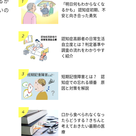
るか
「明日何もわからなくな
いの
るかも」 認知症初期、不
安と向き合った勇気
認知症高齢者の日常生活
自立度とは？判定基準や
調査の流れをわかりやす
く紹介
短期記憶障害とは？ 認
知症での忘れる順番 原
因と対策を解説
口から食べられなくなっ
たらどうする？きちんと
考えておきたい最期の医
療