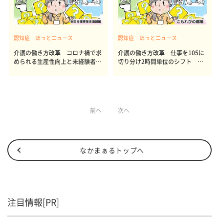
認知症 ほっとニュース
認知症 ほっとニュース
介護の働き方改革 コロナ禍で求
介護の働き方改革 仕事を105に
められる生産性向上と未経験者採
切り分け2時間単位のシフト 多
用の両立への道
様な人材が活躍できる職場に転換
前へ
次へ
なかまぁるトップへ
注目情報[PR]