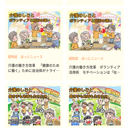
くりを提案
のメソッド
認知症 ほっとニュース
認知症 ほっとニュース
介護の働き方改革 「健康のため
介護の働き方改革 ボランティア
に働く」ために自治体がトライア
活用術 モチベーションは「社会
ルを支援
とのつながり」