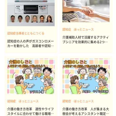
認知症 ほっとニュース
認知症当事者とともにつくる
介護補助人材で活躍するアクティ
認知症の人の声がガスコンロメー
ブシニアを効果的に集める2つの
カーを動かした 高齢者や認知症
ポイント 年齢・性別・学歴・資
の人でも使いやすい本当のデザイ
格の有無は関連なし
ンを知る 問い合わせ相次ぐリン
ナイの新型ガスコンロ
認知症 ほっとニュース
認知症 ほっとニュース
介護の働き方改革 適性やライフ
介護の働き方改革 人が集まる大
スタイルに合わせて働ける職場づ
樹会が考えるアシスタント職定着