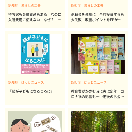
認知症 暮らしの工夫
認知症 暮らしの工夫
持ち家も金融資産もある なのに
退職金を運用に 全額投資するも
入所費用に使えない なぜ？！
大失敗 改善ポイントをFPが解
FPが解説
説
認知症 ほっとニュース
認知症 ほっとニュース
『親が子どもになるころに』
教育費がかさむ時に夫は定年 コ
ロナ禍の影響も……老後のお金
リアルな声