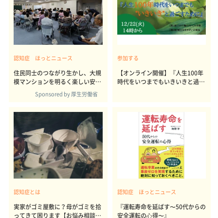
認知症 ほっとニュース
参加する
住民同士のつながり生かし、大規
【オンライン開催】『人生100年
模マンションを明るく楽しい安住
時代をいつまでもいきいきと過ご
の地に
すために』
Sponsored by 厚生労働省
認知症とは
認知症 ほっとニュース
実家がゴミ屋敷に？母がゴミを拾
『運転寿命を延ばす〜50代からの
ってきて困ります【お悩み相談
安全運転の⼼得〜』