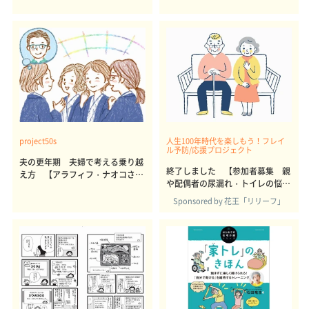
の延伸を支援する「要介護者にな
らない」ためのサービスを強化へ
project50s
人生100年時代を楽しもう！フレイ
ル予防/応援プロジェクト
夫の更年期 夫婦で考える乗り越
終了しました 【参加者募集 親
え方 【アラフィフ・ナオコさん
や配偶者の尿漏れ・トイレの悩み
のあるある日記～更年期編
解決に関する意識調査】
（3）】
Sponsored by 花王「リリーフ」