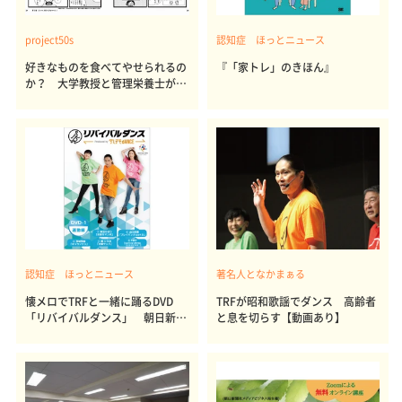
project50s
認知症 ほっとニュース
好きなものを食べてやせられるの
『「家トレ」のきほん』
か？ 大学教授と管理栄養士が出
した結論～その1～
認知症 ほっとニュース
著名人となかまぁる
懐メロでTRFと一緒に踊るDVD
TRFが昭和歌謡でダンス 高齢者
「リバイバルダンス」 朝日新聞
と息を切らす【動画あり】
社も開発協力