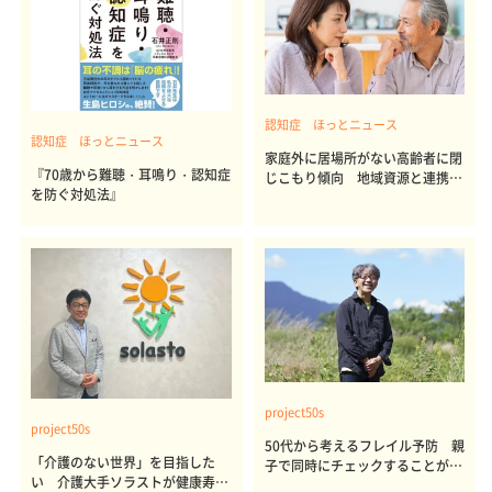
認知症 ほっとニュース
認知症 ほっとニュース
家庭外に居場所がない高齢者に閉
『70歳から難聴・耳鳴り・認知症
じこもり傾向 地域資源と連携し
を防ぐ対処法』
た緩やかなつながりの「居場所」
活用が心身の健康維持につながる
project50s
project50s
50代から考えるフレイル予防 親
「介護のない世界」を目指した
子で同時にチェックすることが私
い 介護大手ソラストが健康寿命
のセカンドライフを豊かにする