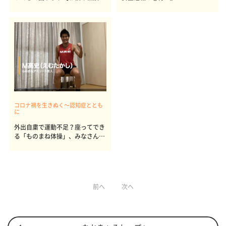
室】
コロナ禍を生きぬく～認知症ととも
に
外出自粛で運動不足？座ってでき
る「ものまね体操」、みなさんご
一緒に！
前へ
次へ