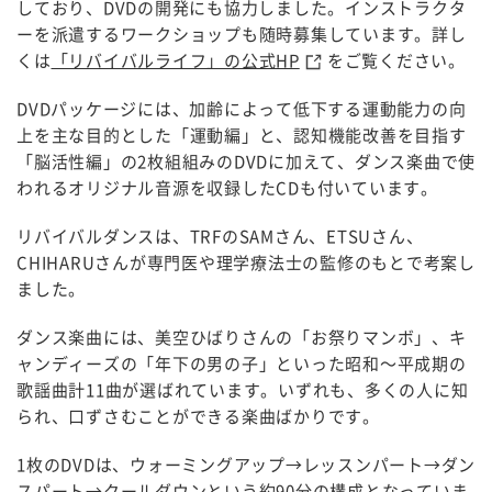
しており、DVDの開発にも協力しました。インストラクタ
ーを派遣するワークショップも随時募集しています。詳し
くは
「リバイバルライフ」の公式HP
をご覧ください。
DVDパッケージには、加齢によって低下する運動能力の向
上を主な目的とした「運動編」と、認知機能改善を目指す
「脳活性編」の2枚組組みのDVDに加えて、ダンス楽曲で使
われるオリジナル音源を収録したCDも付いています。
リバイバルダンスは、TRFのSAMさん、ETSUさん、
CHIHARUさんが専門医や理学療法士の監修のもとで考案し
ました。
ダンス楽曲には、美空ひばりさんの「お祭りマンボ」、キ
ャンディーズの「年下の男の子」といった昭和～平成期の
歌謡曲計11曲が選ばれています。いずれも、多くの人に知
られ、口ずさむことができる楽曲ばかりです。
1枚のDVDは、ウォーミングアップ→レッスンパート→ダン
スパート→クールダウンという約90分の構成となっていま