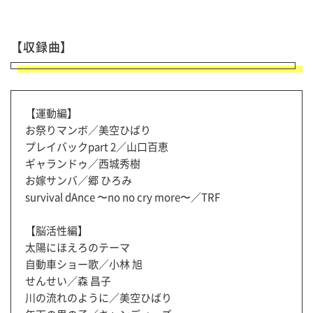
【収録曲】
【運動編】
お祭りマンボ／美空ひばり
プレイバックpart 2／山口百恵
ギャランドゥ／西城秀樹
お嫁サンバ／郷 ひろみ
survival dAnce 〜no no cry more〜／TRF
【脳活性編】
太陽にほえろのテーマ
自動車ショー歌／小林 旭
せんせい／森 昌子
川の流れのように／美空ひばり