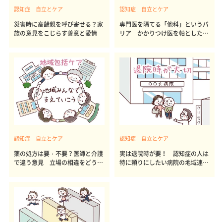
認知症 自立とケア
認知症 自立とケア
災害時に高齢親を呼び寄せる？家
専門医を隔てる「他科」というバ
族の意見をこじらす善意と愛情
リア かかりつけ医を軸とした連
携を
認知症 自立とケア
認知症 自立とケア
薬の処方は要・不要？医師と介護
実は退院時が要！ 認知症の人は
で違う意見 立場の相違をどう埋
特に頼りにしたい病院の地域連携
める？
室