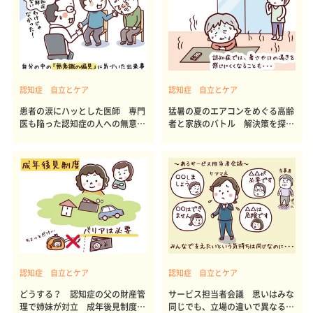
認知症 自立とケア
認知症 自立とケア
患者の涙にハッとした医師 専門
猛暑の夏のエアコンをめぐる高齢
医も陥った認知症の人への無意識
者と家族のバトル 解決策を探る
の偏見
には
認知症 自立とケア
認知症 自立とケア
どうする？ 認知症の父の財産管
サービス担当者会議 思いはみな
理で姉妹が対立 成年後見制度の
同じでも、立場の違いで異なる意