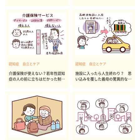
ポイント
見
認知症 自立とケア
認知症 自立とケア
介護保険が使えない？若年性認知
施設に入ったら人生終わり？ 思
症の人の前に立ちはだかった制度
い込みを覆した義母の驚異的な回
の壁
復