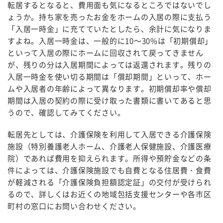
転居するとなると、費用面も気になるところではないでし
ょうか。持ち家を売ったお金をホームの入居の際に支払う
「入居一時金」に充てていたとしたら、余計に気になりま
すよね。入居一時金は、一般的に10～30%は「初期償却」
といって入居の際にホームに回収されて戻ってきません
が、残りの分は入居期間によっては返還されます。残りの
入居一時金を使い切る期間は「償却期間」といって、ホー
ムや入居者の年齢によって異なります。初期償却率や償却
期間は入居の契約の際に受け取った書類に書いてあると思
うので、確認してみてください。
転居先としては、介護保険を利用して入居できる介護保険
施設（特別養護老人ホーム、介護老人保健施設、介護医療
院）であれば費用を抑えられます。所得や預貯金などの条
件によっては、介護保険施設でも自費となる住居費・食費
が軽減される「介護保険負担額認定証」の交付が受けられ
るので、詳しくはお近くの地域包括支援センターや各市区
町村の窓口にお問い合わせください。