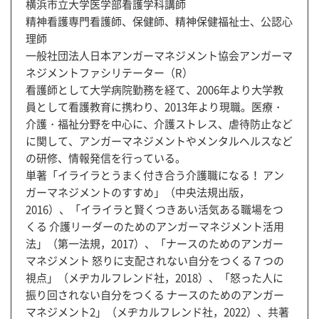
横浜市立大学医学部看護学科講師
精神看護専門看護師、保健師、精神保健福祉士、公認心
理師
一般社団法人日本アンガーマネジメント協会アンガーマ
ネジメントファシリテーター（R）
看護師として大学病院勤務を経て、2006年より大学教
員として看護教育に携わり、2013年より現職。医療・
介護・福祉分野を中心に、介護ストレス、虐待防止など
に関して、アンガーマネジメントやメンタルヘルスなど
の研修、情報発信を行っている。
単著「イライラとうまく付き合う介護職になる！ アン
ガーマネジメントのすすめ」（中央法規出版，
2016）、「イライラと賢くつきあい活気ある職場をつ
くる 介護リーダーのためのアンガーマネジメント活用
法」（第一法規，2017）、「ナースのためのアンガー
マネジメント 怒りに支配されない自分をつくる７つの
視点」（メヂカルフレンド社，2018）、「怒った人に
振り回されない自分をつくる ナースのためのアンガー
マネジメント2」（メヂカルフレンド社，2022）、共著