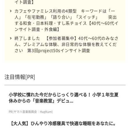
イト調査】
カフェやファミレス利用の4類型 キーワードは「一
人」「在宅勤務」「語り合い」「スイッチ」 突出
する和食・日本料理・すし系チョイス【40代～60代イ
ンサイト調査・外食編】
終了しました 【参加者募集中】40代～60代のみなさ
ん、プレミアムな体験、非日常的な体験を教えてくだ
さい 第3回project50sインサイト調査
注目情報[PR]
小学校に慣れた今だからじっくり選べる！ 小学１年生夏
休みからの「音楽教室」デビュ...
PR(ヤマハ音楽振興会｜HugKum)
【大人気】ひんやり冷感寝具で快適な睡眠をあなたに。