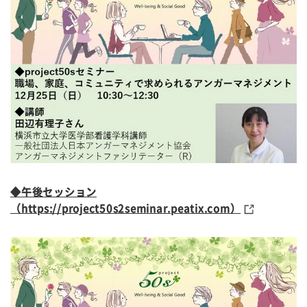
◆午後セッション
（https://project50s2seminar.peatix.com）