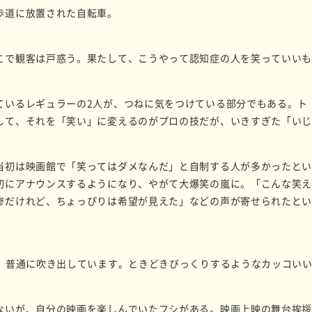
歩道に放置された自転車。
こで観客は戸惑う。果たして、こうやって認知症の人を笑っていい
ているレギュラーの2人が、つねに気をつけている部分でもある。ト
して、それを「笑い」に変えるのがプロの技だが、いきすぎた「い
当初は映画館で「笑ってはダメなんだ」と自制する人が多かったと
初にアナウンスするようになり、やがて大爆笑の嵐に。「こんな笑
惨だけれど、ちょっぴりは希望が見えた」などの声が寄せられたと
て、普通に吹き出しています。ときどきびっくりするようなカッコい
ないが、自分の映画を楽しんでいたフシがある。映画上映の舞台挨