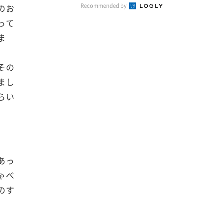
Recommended by
のお
って
ま
その
まし
らい
あっ
ゃべ
のす