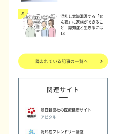
混乱し意識混濁する「せ
ん妄」に家族ができるこ
も
と 認知症と生きるには
18
じ
読まれている記事の一覧へ
い
え
い
関連サイト
朝日新聞社の医療健康サイト
い
アピタル
認知症フレンドリー講座
拶