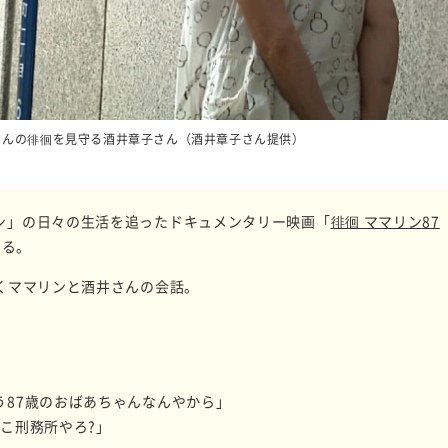
さんの徘徊を見守る酒井章子さん（酒井章子さん提供）
ン」の日々の生活を追ったドキュメンタリー映画「
徘徊 ママリン87
ある。
くママリンと酒井さんの会話。
う87歳のおばあちゃんなんやから」
こ刑務所やろ?」