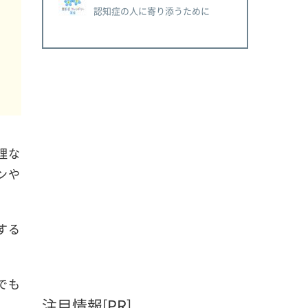
認知症の人に寄り添うために
い
理な
ンや
する
でも
注目情報[PR]