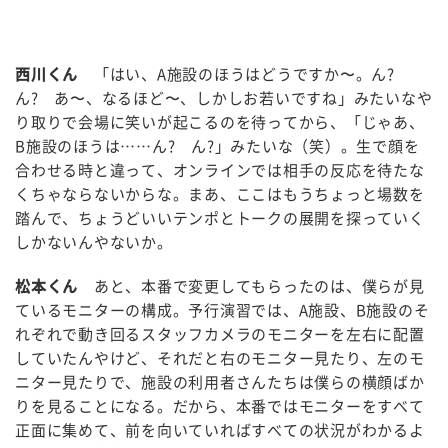
西川くん
「はい、A施設のほうはどうですか〜。ん?
ん? あ〜、なるほど〜、しかしお若いですね」みたいなや
り取りで会場に笑いが起こるのを待ってから、「じゃあ、
B施設のほうは……ん? ん?」みたいな（笑）。生で顔を
合わせる時と違って、オンラインでは相手の反応を待たな
くちゃならないからな。まあ、ここはもうちょっと場数を
踏んで、ちょうどいいテンポとトークの展開を探っていく
しかないんやないか。
松本くん
あと、本番で変更してもらったのは、僕らが見
ているモニターの構成。予行演習では、A施設、B施設のそ
れぞれで動き回るスタッフカメラのモニターを左右に配置
していたんやけど、それだと右のモニター見たり、左のモ
ニター見たりで、施設の利用者さんたちは僕らの横顔ばか
りを見ることになる。だから、本番ではモニターをすべて
正面に集めて、前を向いていればすべての状況がわかるよ