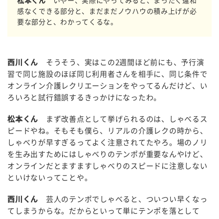
松本くん
いやー、実際にやってみると、まったく違和
感なくできる部分と、まだまだノウハウの積み上げが必
要な部分と、わかってくるな。
西川くん
そうそう、実はこの2週間ほど前にも、予行演
習で同じ施設のほぼ同じ利用者さんを相手に、同じ条件で
オンライン介護レクリエーションをやってるんだけど、い
ろいろと試行錯誤するきっかけになったわ。
松本くん
まず改善点として挙げられるのは、しゃべるス
ピードやね。そもそも僕ら、リアルの介護レクの時から、
しゃべりが早すぎるってよく注意されてたやろ。場のノリ
を生み出すためにはしゃべりのテンポが重要なんやけど、
オンラインだとますますしゃべりのスピードに注意しない
といけないってことや。
西川くん
芸人のテンポでしゃべると、ついつい早くなっ
てしまうからな。だからといって単にテンポを落として