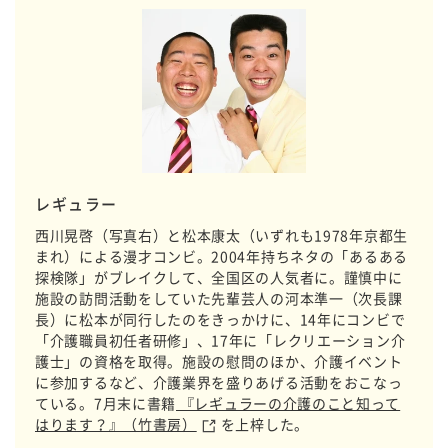
レギュラー
西川晃啓（写真右）と松本康太（いずれも1978年京都生
まれ）による漫才コンビ。2004年持ちネタの「あるある
探検隊」がブレイクして、全国区の人気者に。謹慎中に
施設の訪問活動をしていた先輩芸人の河本準一（次長課
長）に松本が同行したのをきっかけに、14年にコンビで
「介護職員初任者研修」、17年に「レクリエーション介
護士」の資格を取得。施設の慰問のほか、介護イベント
に参加するなど、介護業界を盛りあげる活動をおこなっ
ている。7月末に書籍
『レギュラーの介護のこと知って
はります？』（竹書房）
を上梓した。