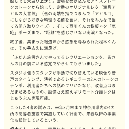
越しでも大盛り上がり。会場を巻き込んだアイスブレー
クのトークから始まり、定番のオリジナルレク「満腹ア
ヒルの大冒険」（唇の両端を指でつまんで「アヒル口」
にしながら好きな料理の名前を言い、それをみんなで当
てる聞き取りクイズ）、そして西川くんの鉄板ネタ「気
絶」ポーズまで、“距離”を感じさせない実演となった。
終了後、集まった報道陣から感想を尋ねられた松本くん
は、その手応えに満足げ。
「ふだん施設さんでやってるレクリエーションを、皆さ
んの目の前にいる感覚でやらせてもらいました」
スタジオ側のスタッフが手動で切り替えている映像や音
声のタイミング、演者であるレギュラーの2人のトークの
テンポ、利用者たちへの話のフリかたなど、改善点はま
だまだあるものの、設備さえ整えばリモート介護レクは
じゅうぶん実現可能。
こうした4者の試みは、来年3月末まで神奈川県内の4カ
所の高齢者施設で実施していく計画で、来春以降の事業
化も検討しているという。