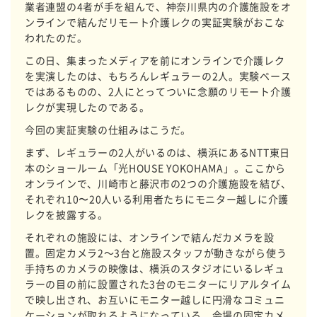
業者連盟の4者が手を組んで、神奈川県内の介護施設をオ
ンラインで結んだリモート介護レクの実証実験がおこな
われたのだ。
この日、集まったメディアを前にオンラインで介護レク
を実演したのは、もちろんレギュラーの2人。実験ベース
ではあるものの、2人にとってついに念願のリモート介護
レクが実現したのである。
今回の実証実験の仕組みはこうだ。
まず、レギュラーの2人がいるのは、横浜にあるNTT東日
本のショールーム「光HOUSE YOKOHAMA」。ここから
オンラインで、川崎市と藤沢市の2つの介護施設を結び、
それぞれ10〜20人いる利用者たちにモニター越しに介護
レクを披露する。
それぞれの施設には、オンラインで結んだカメラを設
置。固定カメラ2～3台と施設スタッフが動きながら使う
手持ちのカメラの映像は、横浜のスタジオにいるレギュ
ラーの目の前に設置された3台のモニターにリアルタイム
で映し出され、お互いにモニター越しに円滑なコミュニ
ケーションが取れるようになっている。会場の固定カメ